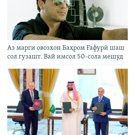
Аз марги овозхон Баҳром Ғафурӣ шаш
сол гузашт. Вай имсол 50-сола мешуд