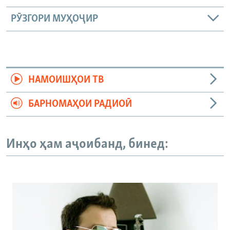
РӮЗГОРИ МУҲОҶИР
НАМОИШҲОИ ТВ
БАРНОМАҲОИ РАДИОӢ
Инҳо ҳам аҷоибанд, бинед: