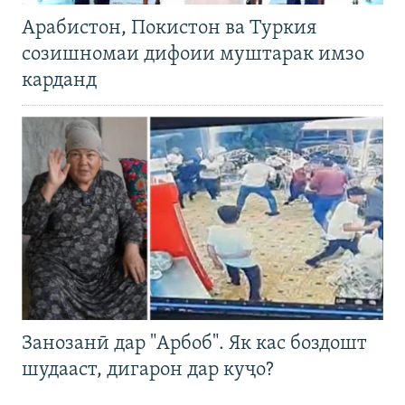
Арабистон, Покистон ва Туркия
созишномаи дифоии муштарак имзо
карданд
Занозанӣ дар "Арбоб". Як кас боздошт
шудааст, дигарон дар куҷо?