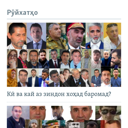
Рӯйхатҳо
Кӣ ва кай аз зиндон хоҳад баромад?