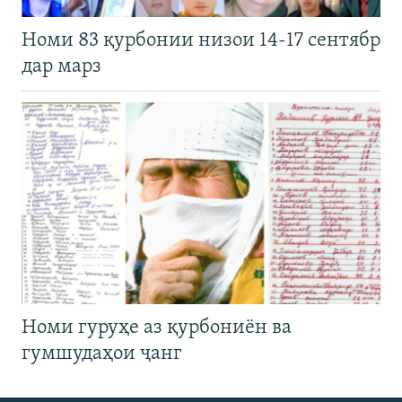
Номи 83 қурбонии низои 14-17 сентябр
дар марз
Номи гуруҳе аз қурбониён ва
гумшудаҳои ҷанг