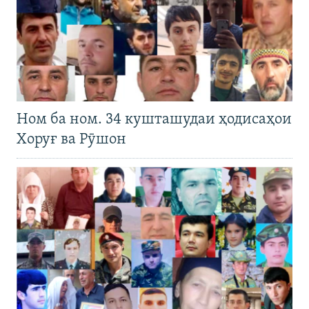
Ном ба ном. 34 кушташудаи ҳодисаҳои
Хоруғ ва Рӯшон