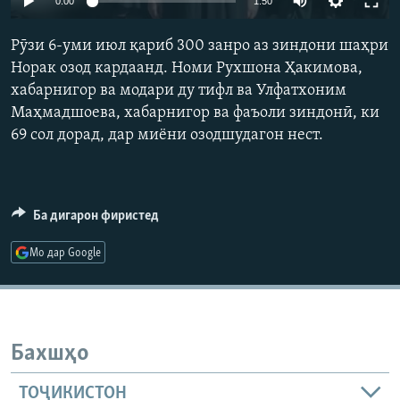
0:00
1:50
ГУЗОРИШҲОИ РАДИОӢ
240p
Русский
Рӯзи 6-уми июл қариб 300 занро аз зиндони шаҳри
360p
Норак озод кардаанд. Номи Рухшона Ҳакимова,
ПАЙГИРӢ КУНЕД
хабарнигор ва модари ду тифл ва Улфатхоним
480p
Auto
240p
360p
480p
Маҳмадшоева, хабарнигор ва фаъоли зиндонӣ, ки
720p
69 сол дорад, дар миёни озодшудагон нест.
720p
1080p
1080p
Ҳамаи сомонаҳои RFE/RL
Ба дигарон фиристед
Мо дар Google
Бахшҳо
ТОҶИКИСТОН