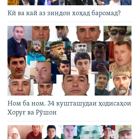
Кӣ ва кай аз зиндон хоҳад баромад?
Ном ба ном. 34 кушташудаи ҳодисаҳои
Хоруғ ва Рӯшон