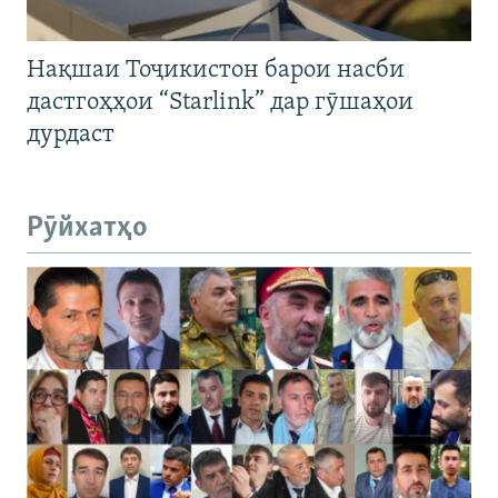
Нақшаи Тоҷикистон барои насби
дастгоҳҳои “Starlink” дар гӯшаҳои
дурдаст
Рӯйхатҳо