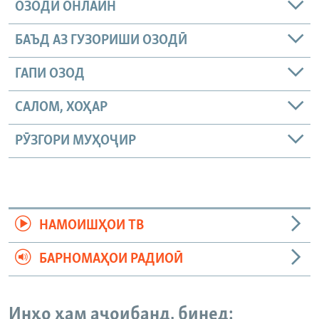
ОЗОДӢ ОНЛАЙН
БАЪД АЗ ГУЗОРИШИ ОЗОДӢ
ГАПИ ОЗОД
САЛОМ, ХОҲАР
РӮЗГОРИ МУҲОҶИР
НАМОИШҲОИ ТВ
БАРНОМАҲОИ РАДИОӢ
Инҳо ҳам аҷоибанд, бинед: