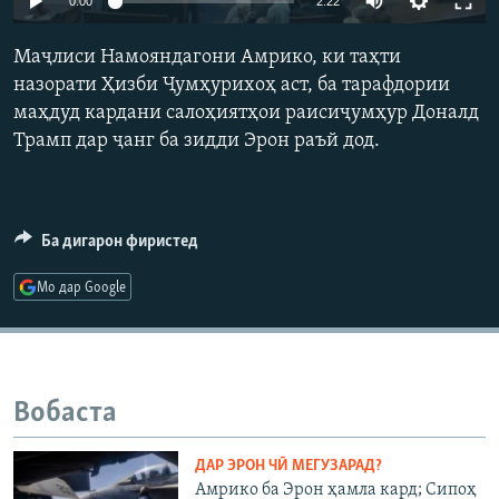
0:00
2:22
ГУЗОРИШҲОИ РАДИОӢ
240p
Русский
Маҷлиси Намояндагони Амрико, ки таҳти
360p
назорати Ҳизби Ҷумҳурихоҳ аст, ба тарафдории
ПАЙГИРӢ КУНЕД
маҳдуд кардани салоҳиятҳои раисиҷумҳур Доналд
480p
Auto
240p
360p
480p
Трамп дар ҷанг ба зидди Эрон раъй дод.
720p
720p
1080p
1080p
Ба дигарон фиристед
Ҳамаи сомонаҳои RFE/RL
Мо дар Google
Вобаста
ДАР ЭРОН ЧӢ МЕГУЗАРАД?
Амрико ба Эрон ҳамла кард; Сипоҳ