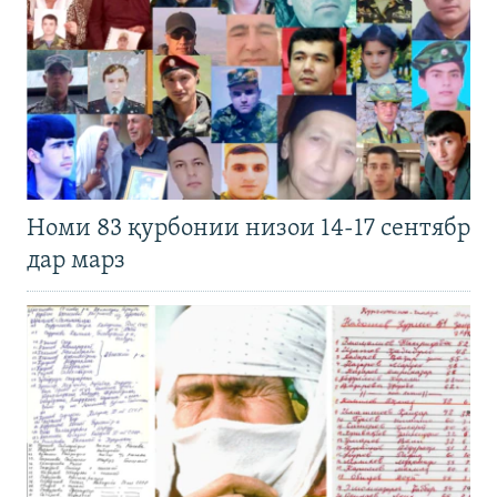
Номи 83 қурбонии низои 14-17 сентябр
дар марз