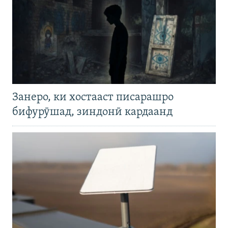
Занеро, ки хостааст писарашро
бифурӯшад, зиндонӣ кардаанд