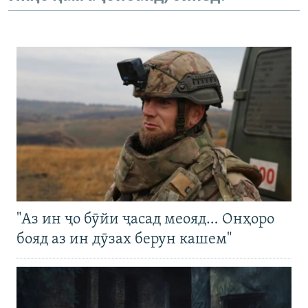
"Аз ин ҷо бӯйи ҷасад меояд… Онҳоро
бояд аз ин дӯзах берун кашем"