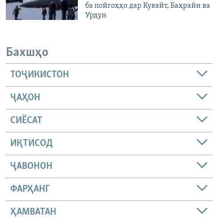
ба пойгоҳҳо дар Кувайт, Баҳрайн ва
Урдун
Бахшҳо
ТОҶИКИСТОН
ҶАҲОН
СИЁСАТ
ИҚТИСОД
ҶАВОНОН
ФАРҲАНГ
ҲАМВАТАН