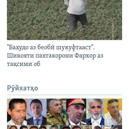
"Бахудо аз беобӣ шукуфтааст".
Шикояти пахтакорони Фархор аз
тақсими об
Рӯйхатҳо