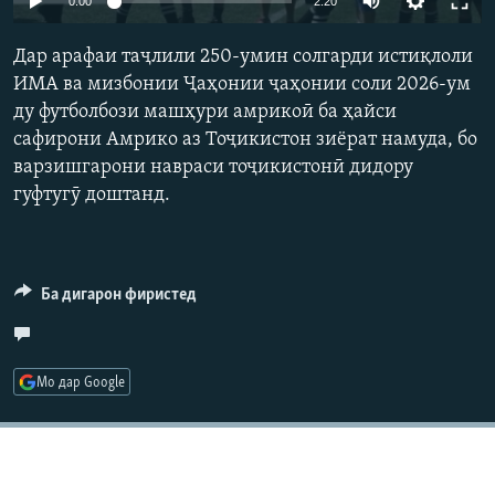
0:00
2:20
ГУЗОРИШҲОИ РАДИОӢ
240p
Русский
Дар арафаи таҷлили 250-умин солгарди истиқлоли
360p
ИМА ва мизбонии Ҷаҳонии ҷаҳонии соли 2026-ум
ПАЙГИРӢ КУНЕД
ду футболбози машҳури амрикоӣ ба ҳайси
480p
Auto
240p
360p
480p
сафирони Амрико аз Тоҷикистон зиёрат намуда, бо
720p
варзишгарони навраси тоҷикистонӣ дидору
720p
1080p
1080p
гуфтугӯ доштанд.
Ҳамаи сомонаҳои RFE/RL
Ба дигарон фиристед
Мо дар Google