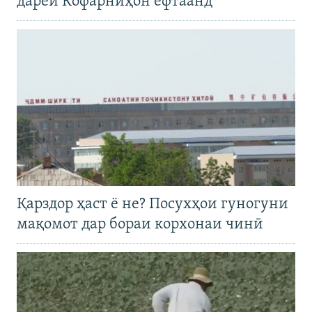
дарёи Кофарниҳон ёфтаанд
Қарздор ҳаст ё не? Посухҳои гуногуни
мақомот дар бораи корхонаи чинӣ