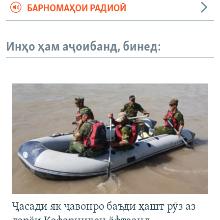
БАРНОМАҲОИ РАДИОӢ
Инҳо ҳам аҷоибанд, бинед:
Ҷасади як ҷавонро баъди ҳашт рӯз аз