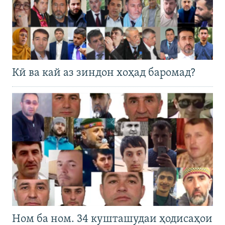
Кӣ ва кай аз зиндон хоҳад баромад?
Ном ба ном. 34 кушташудаи ҳодисаҳои