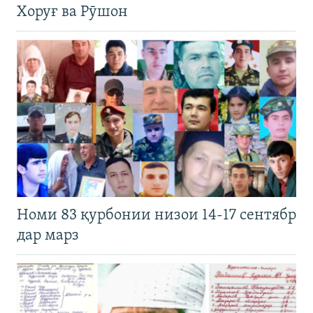
Хоруғ ва Рӯшон
Номи 83 қурбонии низои 14-17 сентябр
дар марз