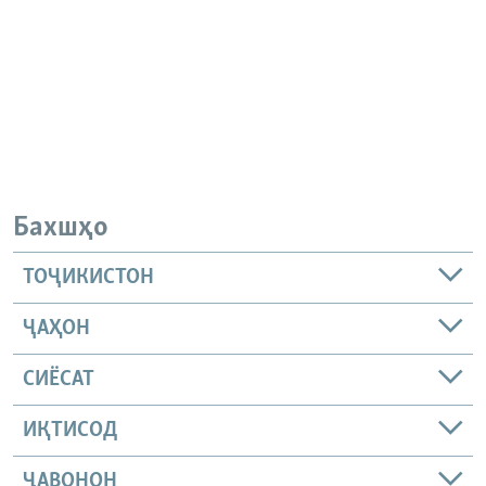
Бахшҳо
ТОҶИКИСТОН
ҶАҲОН
СИЁСАТ
ИҚТИСОД
ҶАВОНОН