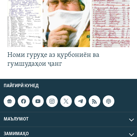
Номи гуруҳе аз қурбониён ва
гумшудаҳои ҷанг
ПАЙГИРӢ КУНЕД
МАЪЛУМОТ
ЗАМИМАҲО