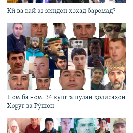
Кӣ ва кай аз зиндон хоҳад баромад?
Ном ба ном. 34 кушташудаи ҳодисаҳои
Хоруғ ва Рӯшон