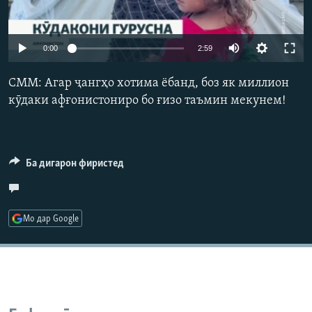
ГУЗОРИШҲОИ РАДИОӢ
Русский
Auto
0:00
2:59
ПАЙГИРӢ КУНЕД
240p
СММ: Агар ҷангҳо хотима ёбанд, боз як миллион
360p
кӯдаки афғонистониро бо ғизо таъмин мекунем!
480p
Auto
240p
360p
480p
720p
Ҳамаи сомонаҳои RFE/RL
720p
1080p
Ба дигарон фиристед
1080p
Мо дар Google