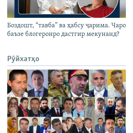
Боздошт, “тавба” ва ҳабсу ҷарима. Чаро
баъзе блогеронро дастгир мекунанд?
Рӯйхатҳо