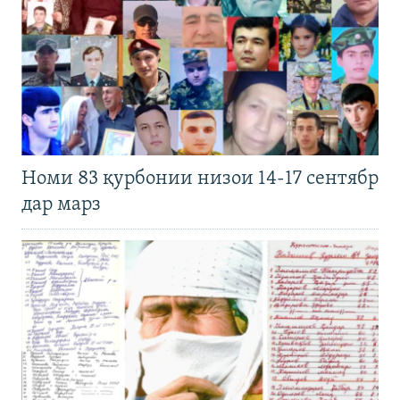
Номи 83 қурбонии низои 14-17 сентябр
дар марз