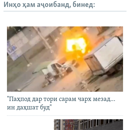
Инҳо ҳам аҷоибанд, бинед:
"Паҳпод дар тори сарам чарх мезад…
ин даҳшат буд"