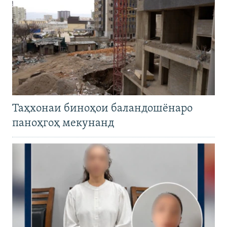
Таҳхонаи биноҳои баландошёнаро
паноҳгоҳ мекунанд