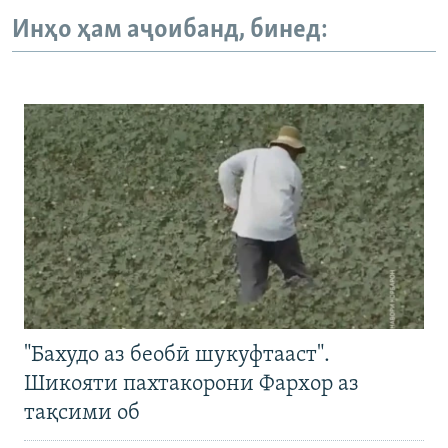
Инҳо ҳам аҷоибанд, бинед:
"Бахудо аз беобӣ шукуфтааст".
Шикояти пахтакорони Фархор аз
тақсими об