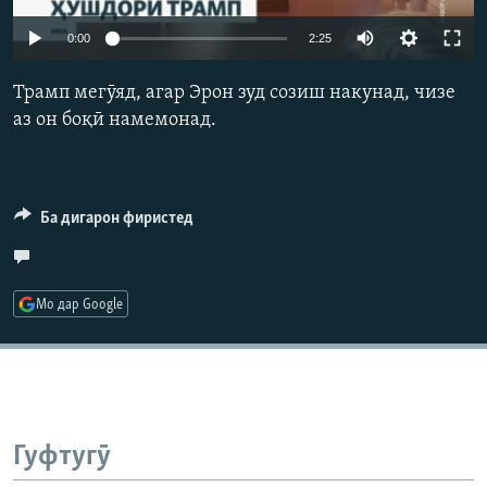
ГУЗОРИШҲОИ РАДИОӢ
Auto
Русский
0:00
2:25
240p
Трамп мегӯяд, агар Эрон зуд созиш накунад, чизе
ПАЙГИРӢ КУНЕД
360p
аз он боқӣ намемонад.
480p
Auto
240p
360p
480p
720p
720p
1080p
Ба дигарон фиристед
1080p
Ҳамаи сомонаҳои RFE/RL
Мо дар Google
Гуфтугӯ