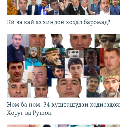
Кӣ ва кай аз зиндон хоҳад баромад?
Ном ба ном. 34 кушташудаи ҳодисаҳои
Хоруғ ва Рӯшон