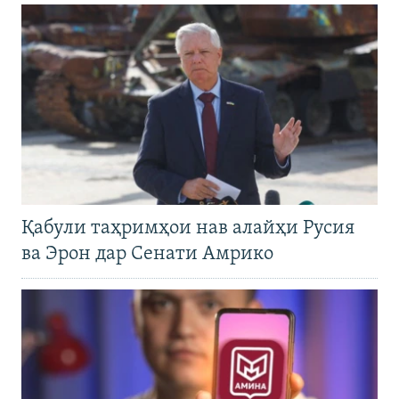
Қабули таҳримҳои нав алайҳи Русия
ва Эрон дар Сенати Амрико