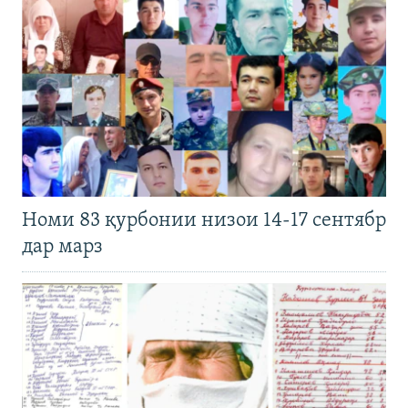
Номи 83 қурбонии низои 14-17 сентябр
дар марз