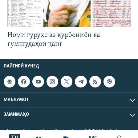
Номи гуруҳе аз қурбониён ва
гумшудаҳои ҷанг
ПАЙГИРӢ КУНЕД
МАЪЛУМОТ
ЗАМИМАҲО
Радиои Аврупои Озод / Радиои Озодӣ © 2026 RFE/RL. Inc.
Ҳамаи ҳуқуқ маҳфуз аст.