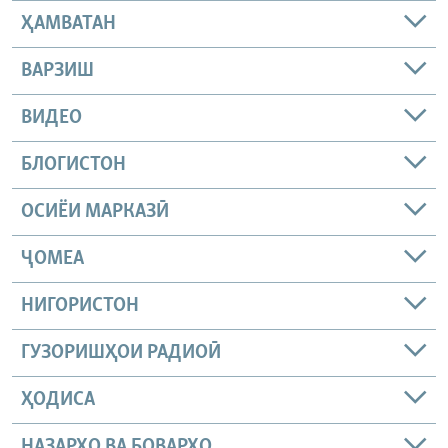
ҲАМВАТАН
ВАРЗИШ
ВИДЕО
БЛОГИСТОН
ОСИЁИ МАРКАЗӢ
ҶОМEА
НИГОРИСТОН
ГУЗОРИШҲОИ РАДИОӢ
ҲОДИСА
НАЗАРҲО ВА БОВАРҲО