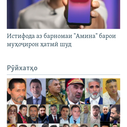
Истифода аз барномаи "Амина" барои
муҳоҷирон ҳатмӣ шуд
Рӯйхатҳо