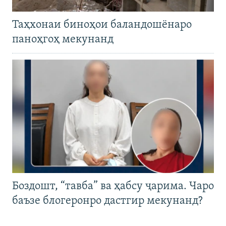
Таҳхонаи биноҳои баландошёнаро
паноҳгоҳ мекунанд
Боздошт, “тавба” ва ҳабсу ҷарима. Чаро
баъзе блогеронро дастгир мекунанд?