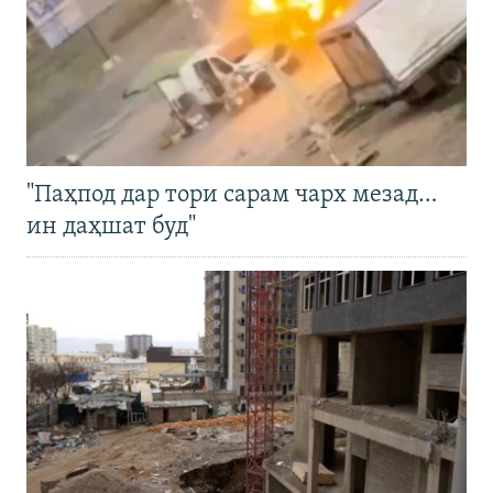
"Паҳпод дар тори сарам чарх мезад…
ин даҳшат буд"