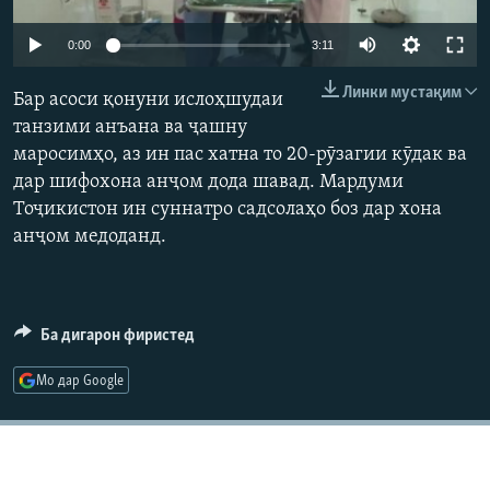
ГУЗОРИШҲОИ РАДИОӢ
Русский
0:00
3:11
Линки мустақим
ПАЙГИРӢ КУНЕД
Бар асоси қонуни ислоҳшудаи
танзими анъана ва ҷашну
маросимҳо, аз ин пас хатна то 20-рӯзагии кӯдак ва
дар шифохона анҷом дода шавад. Мардуми
Тоҷикистон ин суннатро садсолаҳо боз дар хона
анҷом медоданд.
Ҳамаи сомонаҳои RFE/RL
Ба дигарон фиристед
Мо дар Google