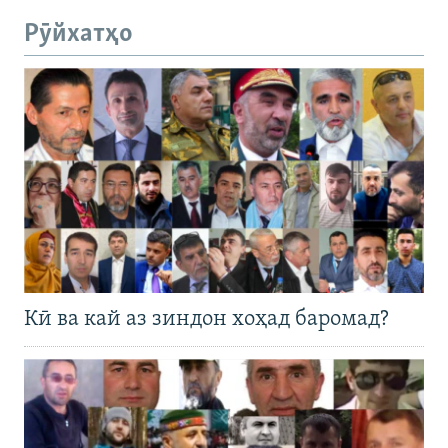
Рӯйхатҳо
Кӣ ва кай аз зиндон хоҳад баромад?