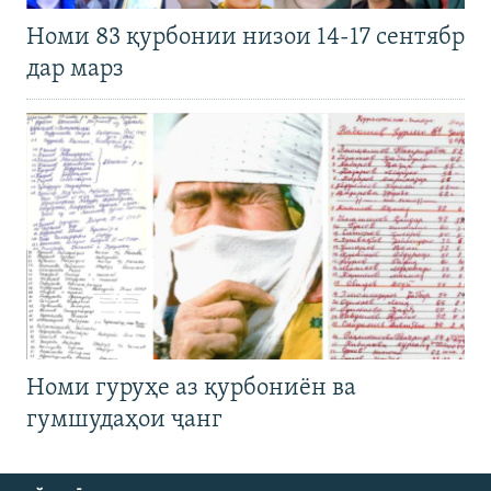
Номи 83 қурбонии низои 14-17 сентябр
дар марз
Номи гуруҳе аз қурбониён ва
гумшудаҳои ҷанг