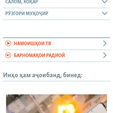
САЛОМ, ХОҲАР
РӮЗГОРИ МУҲОҶИР
НАМОИШҲОИ ТВ
БАРНОМАҲОИ РАДИОӢ
Инҳо ҳам аҷоибанд, бинед: