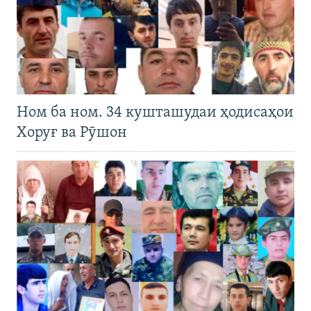
Ном ба ном. 34 кушташудаи ҳодисаҳои
Хоруғ ва Рӯшон