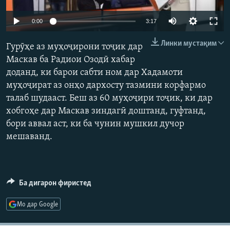
ГУЗОРИШҲОИ РАДИОӢ
Русский
Auto
0:00
3:17
240p
Линки мустақим
ПАЙГИРӢ КУНЕД
Гурӯҳе аз муҳоҷирони тоҷик дар
360p
Маскав ба Радиои Озодӣ хабар
доданд, ки барои сабти ном дар Хадамоти
480p
Auto
240p
360p
480p
муҳоҷират аз онҳо дархосту тазмини корфармо
720p
талаб шудааст. Беш аз 60 муҳоҷири тоҷик, ки дар
720p
810p
810p
хобгоҳе дар Маскав зиндагӣ доштанд, гуфтанд,
Ҳамаи сомонаҳои RFE/RL
бори аввал аст, ки ба чунин мушкил дучор
мешаванд.
Ба дигарон фиристед
Мо дар Google