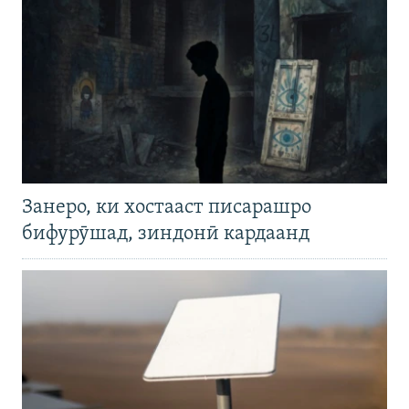
Занеро, ки хостааст писарашро
бифурӯшад, зиндонӣ кардаанд