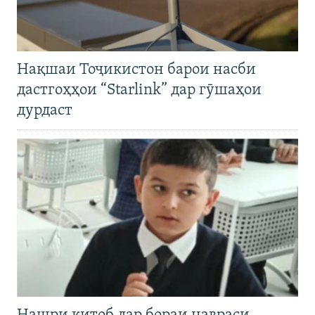
Нақшаи Тоҷикистон барои насби
дастгоҳҳои “Starlink” дар гӯшаҳои
дурдаст