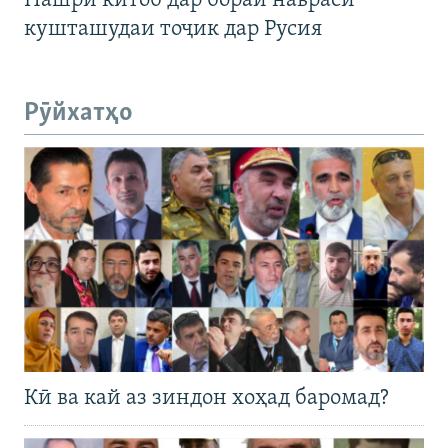
Нашри китоб дар бораи навраси
кушташудаи тоҷик дар Русия
Рӯйхатҳо
Кӣ ва кай аз зиндон хоҳад баромад?