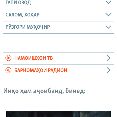
ГАПИ ОЗОД
САЛОМ, ХОҲАР
РӮЗГОРИ МУҲОҶИР
НАМОИШҲОИ ТВ
БАРНОМАҲОИ РАДИОӢ
Инҳо ҳам аҷоибанд, бинед: