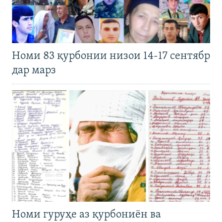
Номи 83 қурбонии низои 14-17 сентябр
дар марз
Номи гуруҳе аз қурбониён ва