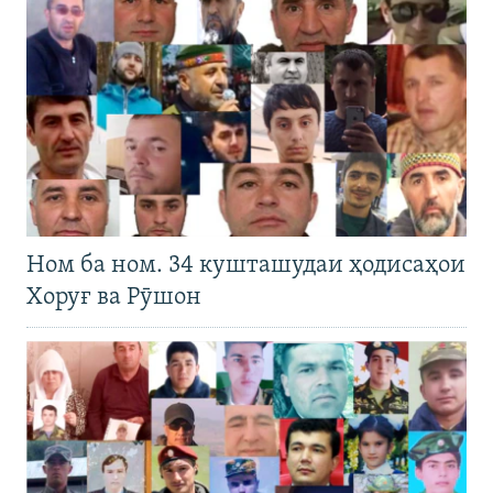
Ном ба ном. 34 кушташудаи ҳодисаҳои
Хоруғ ва Рӯшон