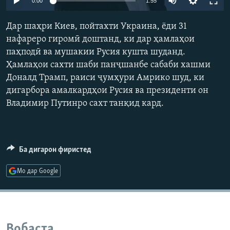
0:00
1:55
ГУЗОРИШҲОИ РАДИОӢ
240p
Русский
Дар шаҳри Киев, пойтахти Украина, ёди 31
360p
нафареро гиромӣ доштанд, ки дар ҳамлаҳои
ПАЙГИРӢ КУНЕД
паҳподӣ ва мушакии Русия кушта шуданд.
480p
Auto
240p
360p
480p
Ҳамлаҳои сахти шаби панҷшанбе сабаби хашми
720p
Доналд Трамп, раиси ҷумҳури Амрико шуд, ки
720p
1080p
1080p
дигарбора амалкардҳои Русия ва президенти он
Владимир Путинро сахт танқид кард.
Ҳамаи сомонаҳои RFE/RL
Ба дигарон фиристед
Мо дар Google
Вобаста