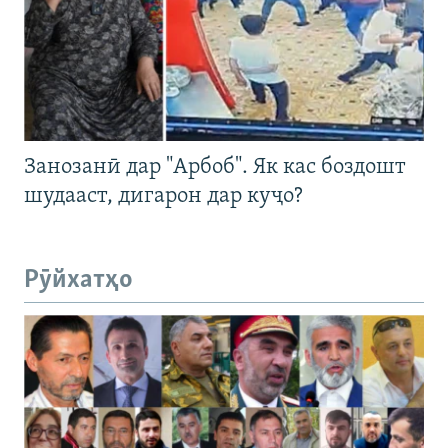
Занозанӣ дар "Арбоб". Як кас боздошт
шудааст, дигарон дар куҷо?
Рӯйхатҳо