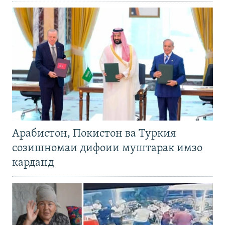
Арабистон, Покистон ва Туркия
созишномаи дифоии муштарак имзо
карданд