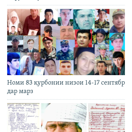
Номи 83 қурбонии низои 14-17 сентябр
дар марз