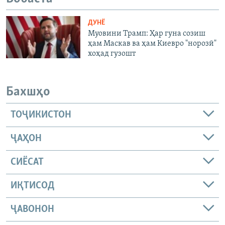
ДУНЁ
Муовини Трамп: Ҳар гуна созиш
ҳам Маскав ва ҳам Киевро "норозӣ"
хоҳад гузошт
Бахшҳо
ТОҶИКИСТОН
ҶАҲОН
СИЁСАТ
ИҚТИСОД
ҶАВОНОН