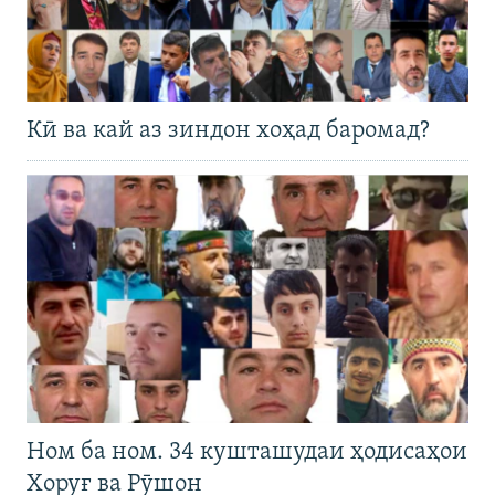
Кӣ ва кай аз зиндон хоҳад баромад?
Ном ба ном. 34 кушташудаи ҳодисаҳои
Хоруғ ва Рӯшон