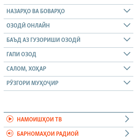
НАЗАРҲО ВА БОВАРҲО
ОЗОДӢ ОНЛАЙН
БАЪД АЗ ГУЗОРИШИ ОЗОДӢ
ГАПИ ОЗОД
САЛОМ, ХОҲАР
РӮЗГОРИ МУҲОҶИР
НАМОИШҲОИ ТВ
БАРНОМАҲОИ РАДИОӢ