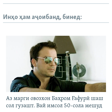
Инҳо ҳам аҷоибанд, бинед:
Аз марги овозхон Баҳром Ғафурӣ шаш
сол гузашт. Вай имсол 50-сола мешуд