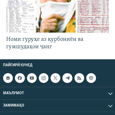
Номи гуруҳе аз қурбониён ва
гумшудаҳои ҷанг
ПАЙГИРӢ КУНЕД
МАЪЛУМОТ
ЗАМИМАҲО