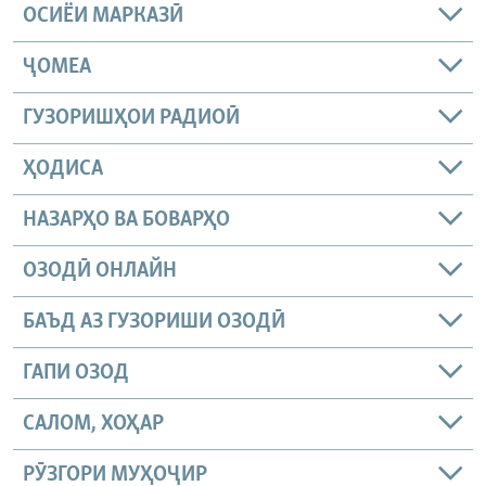
ОСИЁИ МАРКАЗӢ
ҶОМEА
ГУЗОРИШҲОИ РАДИОӢ
ҲОДИСА
НАЗАРҲО ВА БОВАРҲО
ОЗОДӢ ОНЛАЙН
БАЪД АЗ ГУЗОРИШИ ОЗОДӢ
ГАПИ ОЗОД
САЛОМ, ХОҲАР
РӮЗГОРИ МУҲОҶИР