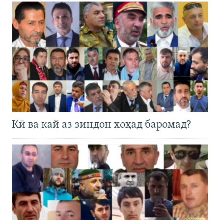
Кӣ ва кай аз зиндон хоҳад баромад?