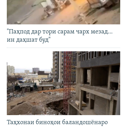
"Паҳпод дар тори сарам чарх мезад…
ин даҳшат буд"
Таҳхонаи биноҳои баландошёнаро