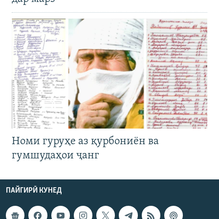
Номи гуруҳе аз қурбониён ва
гумшудаҳои ҷанг
ПАЙГИРӢ КУНЕД