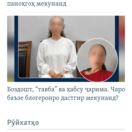
паноҳгоҳ мекунанд
Боздошт, “тавба” ва ҳабсу ҷарима. Чаро
баъзе блогеронро дастгир мекунанд?
Рӯйхатҳо