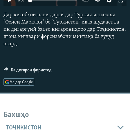
0:00
4:18
ГУЗОРИШҲОИ РАДИОӢ
240p
Русский
Дар китобҳои нави дарсӣ дар Туркия истилоҳи
360p
"Осиёи Марказӣ" бо "Туркистон" иваз шудааст ва
ПАЙГИРӢ КУНЕД
ин дигаргунӣ баъзе нигарониҳоро дар Тоҷикистон,
480p
Auto
240p
360p
480p
ягона кишвари форсизабони минтақа ба вуҷуд
720p
овард.
720p
1080p
1080p
Ҳамаи сомонаҳои RFE/RL
Ба дигарон фиристед
Мо дар Google
Бахшҳо
ТОҶИКИСТОН