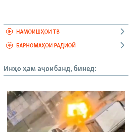
НАМОИШҲОИ ТВ
БАРНОМАҲОИ РАДИОӢ
Инҳо ҳам аҷоибанд, бинед: