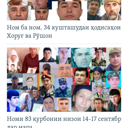
Ном ба ном. 34 кушташудаи ҳодисаҳои
Хоруғ ва Рӯшон
Номи 83 қурбонии низои 14-17 сентябр
дар марз