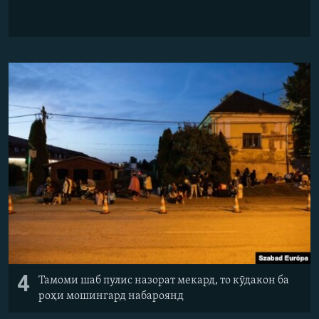
4
Тамоми шаб пулис назорат мекард, то кӯдакон ба
роҳи мошингард набароянд