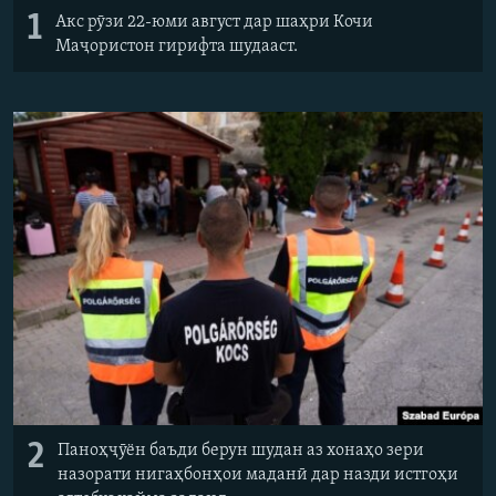
1
Акс рӯзи 22-юми август дар шаҳри Кочи
Маҷористон гирифта шудааст.
2
Паноҳҷӯён баъди берун шудан аз хонаҳо зери
назорати нигаҳбонҳои маданӣ дар назди истгоҳи