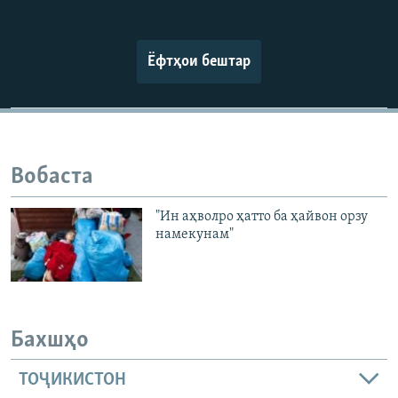
Ёфтҳои бештар
Вобаста
"Ин аҳволро ҳатто ба ҳайвон орзу
намекунам"
Бахшҳо
ТОҶИКИСТОН