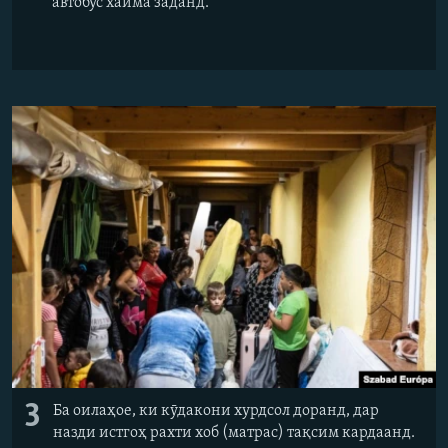
автобус хайма заданд.
3
Ба оилаҳое, ки кӯдакони хурдсол доранд, дар
назди истгоҳ рахти хоб (матрас) тақсим кардаанд.