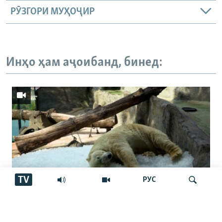
РӮЗГОРИ МУҲОҶИР
Инҳо ҳам аҷоибанд, бинед:
TV
РУС
"Танҳо барои ду хирси сафед ҳаррӯз 3