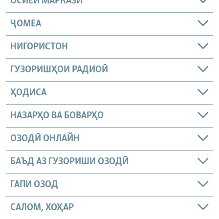
ОСИЁИ МАРКАЗӢ
ҶОМEА
НИГОРИСТОН
ГУЗОРИШҲОИ РАДИОӢ
ҲОДИСА
НАЗАРҲО ВА БОВАРҲО
ОЗОДӢ ОНЛАЙН
БАЪД АЗ ГУЗОРИШИ ОЗОДӢ
ГАПИ ОЗОД
САЛОМ, ХОҲАР