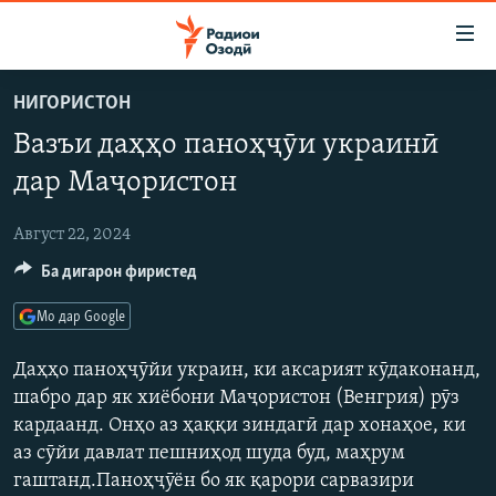
Пайвандҳои
дастрасӣ
Ҷаҳиш
НИГОРИСТОН
ба
ГӮШАҲО
Вазъи даҳҳо паноҳҷӯи украинӣ
мояи
ГАПИ ОЗОД
СИЁСАТ
аслӣ
дар Маҷористон
РӮЗГОРИ МУҲОҶИР
Ҷаҳиш
ИҚТИСОД
ба
Август 22, 2024
САЛОМ, ХОҲАР
ҶОМЕА
феҳристи
Ба дигарон фиристед
ТАҲҚИҚОТ
ҚАЗИЯИ "КРОКУС"
аслӣ
Ҷаҳиш
ҶАНГ ДАР УКРАИНА
ОСИЁИ МАРКАЗӢ
Мо дар Google
ба
НАЗАРИ МАРДУМ
ФАРҲАНГ
ҷустор
Даҳҳо паноҳҷӯйи украин, ки аксарият кӯдаконанд,
ЧАНДРАСОНАӢ
шабро дар як хиёбони Маҷористон (Венгрия) рӯз
МЕҲМОНИ ОЗОДӢ
БЛОГИСТОН
кардаанд. Онҳо аз ҳаққи зиндагӣ дар хонаҳое, ки
РӮЙХАТҲО
ВАРЗИШ
ОЗОДӢ ОНЛАЙН
ВИДЕО
аз сӯйи давлат пешниҳод шуда буд, маҳрум
КИТОБҲОИ ОЗОДӢ
НИГОРИСТОН
гаштанд.Паноҳҷӯён бо як қарори сарвазири