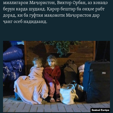
миллигарои Маҷористон, Виктор Орбан, аз хонаҳо
ГУЗОРИШҲОИ РАДИОӢ
Русский
берун карда шуданд. Қарор бештар ба онҳое рабт
дорад, ки ба гуфтаи мақомоти Маҷористон дар
ҷанг осеб надидаанд.
ПАЙГИРӢ КУНЕД
Ҳамаи сомонаҳои RFE/RL