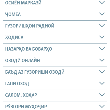
ОСИЁИ МАРКАЗӢ
ҶОМEА
ГУЗОРИШҲОИ РАДИОӢ
ҲОДИСА
НАЗАРҲО ВА БОВАРҲО
ОЗОДӢ ОНЛАЙН
БАЪД АЗ ГУЗОРИШИ ОЗОДӢ
ГАПИ ОЗОД
САЛОМ, ХОҲАР
РӮЗГОРИ МУҲОҶИР