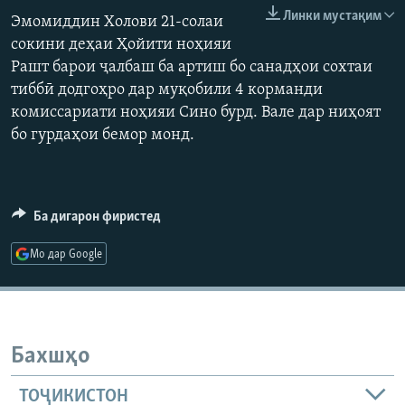
Линки мустақим
ГУЗОРИШҲОИ РАДИОӢ
Эмомиддин Холови 21-солаи
Русский
сокини деҳаи Ҳойити ноҳияи
Рашт барои ҷалбаш ба артиш бо санадҳои сохтаи
ПАЙГИРӢ КУНЕД
тиббӣ додгоҳро дар муқобили 4 корманди
комиссариати ноҳияи Сино бурд. Вале дар ниҳоят
бо гурдаҳои бемор монд.
Ҳамаи сомонаҳои RFE/RL
Ба дигарон фиристед
Мо дар Google
Бахшҳо
ТОҶИКИСТОН