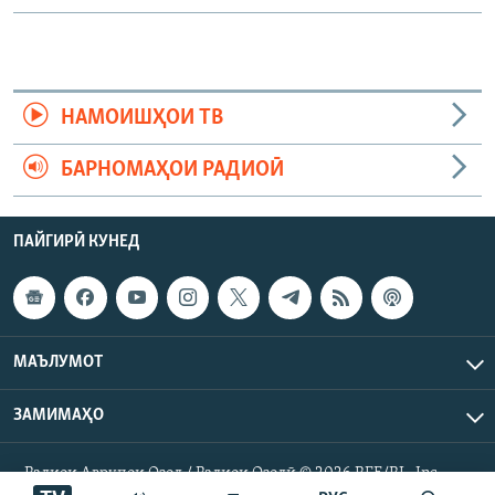
НАМОИШҲОИ ТВ
БАРНОМАҲОИ РАДИОӢ
ПАЙГИРӢ КУНЕД
МАЪЛУМОТ
ЗАМИМАҲО
Радиои Аврупои Озод / Радиои Озодӣ © 2026 RFE/RL. Inc.