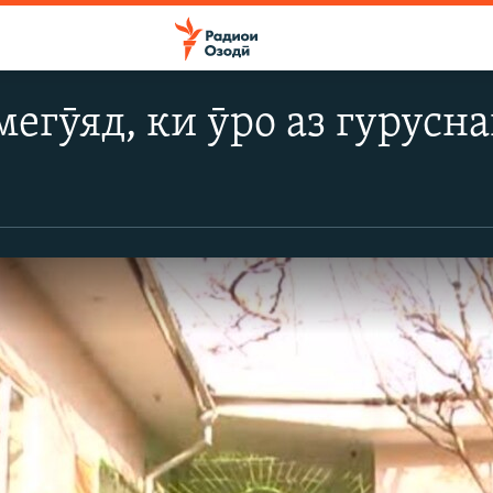
мегӯяд, ки ӯро аз гурусна