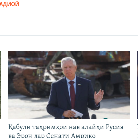
РАДИОӢ
Қабули таҳримҳои нав алайҳи Русия
ва Эрон дар Сенати Амрико