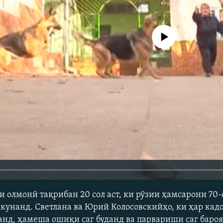
Феълан кор намекунад
и олмонӣ тақрибан 20 сол аст, ки рӯзии ҳамсарони 70-
унанд. Светлана ва Юрий Колосовскийҳо, ки ҳар кад
нд, ҳамеша ошиқи саг буданд ва парвариши саг баро