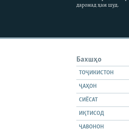
даромад ҳам шуд.
Бахшҳо
ТОҶИКИСТОН
ҶАҲОН
СИЁСАТ
ИҚТИСОД
ҶАВОНОН