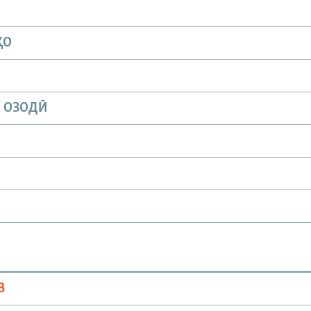
ҲО
И ОЗОДӢ
В