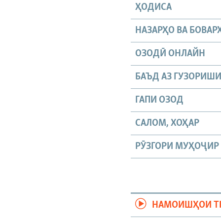
ҲОДИСА
НАЗАРҲО ВА БОВАР
ОЗОДӢ ОНЛАЙН
БАЪД АЗ ГУЗОРИШ
ГАПИ ОЗОД
САЛОМ, ХОҲАР
РӮЗГОРИ МУҲОҶИР
НАМОИШҲОИ Т