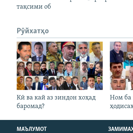
тақсими об
Рӯйхатҳо
Кӣ ва кай аз зиндон хоҳад
Ном ба
баромад?
ҳодиса
МАЪЛУМОТ
ЗАМИМА
Русский