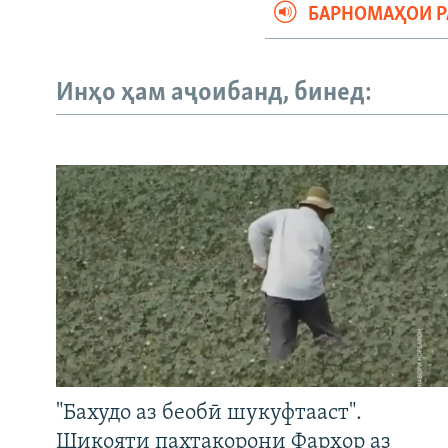
БАРНОМАҲОИ 
Инҳо ҳам аҷоибанд, бинед:
"Бахудо аз беобӣ шукуфтааст".
Шикояти пахтакорони Фархор аз