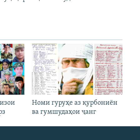
низои
Номи гуруҳе аз қурбониён
рз
ва гумшудаҳои ҷанг