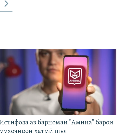
Истифода аз барномаи "Амина" барои
муҳоҷирон ҳатмӣ шуд