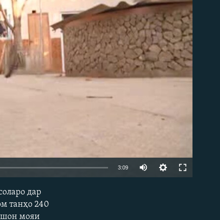
3:09
соларо дар
EMBED
ом танҳо 240
яшон мояи