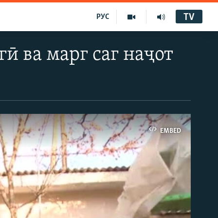
TV
РУС
гӣ ва марг саг наҷот
EMBED