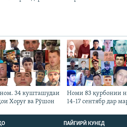
 ном. 34 кушташудаи
Номи 83 қурбонии 
ҳои Хоруғ ва Рӯшон
14-17 сентябр дар ма
ҲО
ПАЙГИРӢ КУНЕД