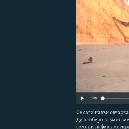
ГУЗОРИШҲОИ РАДИОӢ
0:00
Се саги навъи овчарка
Душанберо таъмин мек
сомонӣ нафақа мегира