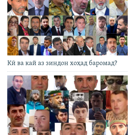
Кӣ ва кай аз зиндон хоҳад баромад?