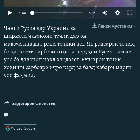
ГУЗОРИШҲОИ РАДИОӢ
Русский
Auto
0:00
3:46
240p
Линки мустақим
ПАЙГИРӢ КУНЕД
Ҷанги Русия дар Украина ва
360p
ширкати ҷавонони тоҷик дар он
мавзӯи нав дар рэпи тоҷикӣ аст. Як рэпсарои тоҷик,
480p
Auto
240p
360p
480p
бо дархости сарбози тоҷики нерӯҳои Русия қиссаи
720p
ӯро ба ҷавонон нақл кардааст. Репсарои тоҷик
720p
1080p
1080p
хоҳиши сарбозро иҷро кард ва баъд хабари марги
Ҳамаи сомонаҳои RFE/RL
ӯро фаҳмид.
Ба дигарон фиристед
Мо дар Google