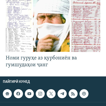
Номи гуруҳе аз қурбониён ва
гумшудаҳои ҷанг
ПАЙГИРӢ КУНЕД