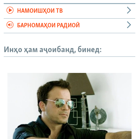
НАМОИШҲОИ ТВ
БАРНОМАҲОИ РАДИОӢ
Инҳо ҳам аҷоибанд, бинед: