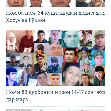
Ном ба ном. 34 кушташудаи ҳодисаҳои
Хоруғ ва Рӯшон
Номи 83 қурбонии низои 14-17 сентябр
дар марз