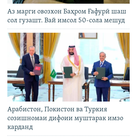
Аз марги овозхон Баҳром Ғафурӣ шаш
сол гузашт. Вай имсол 50-сола мешуд
Арабистон, Покистон ва Туркия
созишномаи дифоии муштарак имзо
карданд