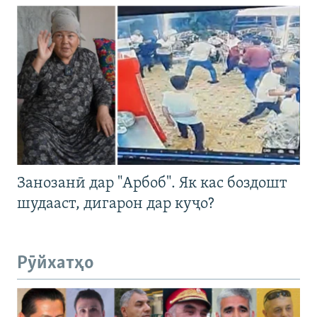
Занозанӣ дар "Арбоб". Як кас боздошт
шудааст, дигарон дар куҷо?
Рӯйхатҳо