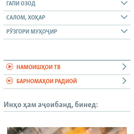
ГАПИ ОЗОД
САЛОМ, ХОҲАР
РӮЗГОРИ МУҲОҶИР
НАМОИШҲОИ ТВ
БАРНОМАҲОИ РАДИОӢ
Инҳо ҳам аҷоибанд, бинед: