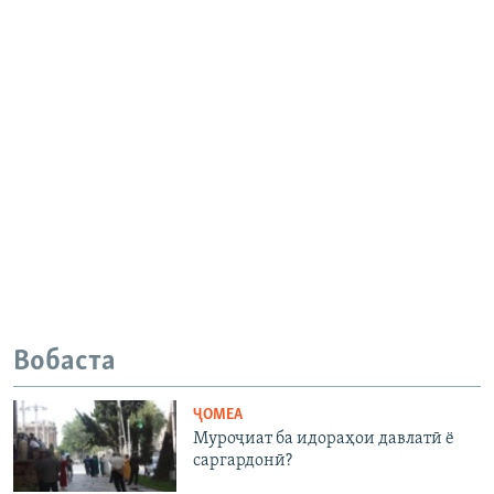
Вобаста
ҶОМEА
Муроҷиат ба идораҳои давлатӣ ё
саргардонӣ?