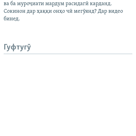
ва ба муроҷиати мардум расидагӣ карданд.
Сокинон дар ҳаққи онҳо чӣ мегӯянд? Дар видео
бинед.
Гуфтугӯ