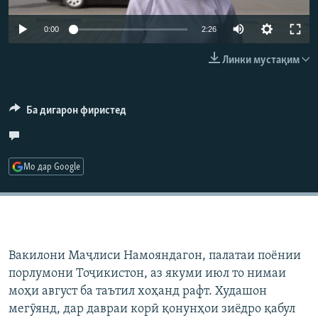
ГУЗОРИШҲОИ РАДИОӢ
Русский
Auto
0:00
2:26
240p
Линки мустақим
ПАЙГИРӢ КУНЕД
360p
480p
Auto
240p
360p
480p
Ба дигарон фиристед
720p
720p
1080p
1080p
Ҳамаи сомонаҳои RFE/RL
Мо дар Google
Вакилони Маҷлиси Намояндагон, палатаи поёнии
порлумони Тоҷикистон, аз якуми июл то нимаи
моҳи август ба таътил хоҳанд рафт. Худашон
мегӯянд, дар давраи корӣ қонунҳои зиёдро қабул