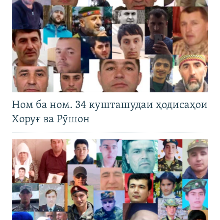
Ном ба ном. 34 кушташудаи ҳодисаҳои
Хоруғ ва Рӯшон