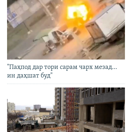
"Паҳпод дар тори сарам чарх мезад…
ин даҳшат буд"