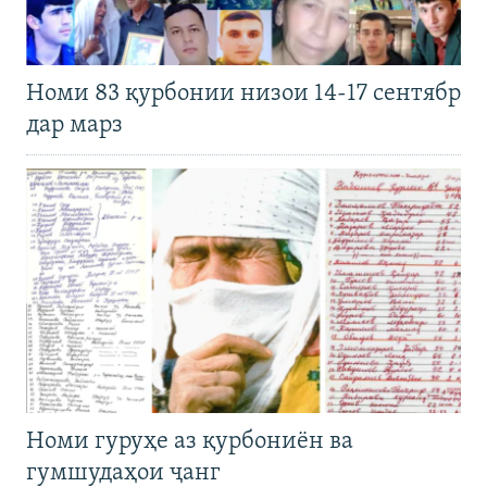
Номи 83 қурбонии низои 14-17 сентябр
дар марз
Номи гуруҳе аз қурбониён ва
гумшудаҳои ҷанг