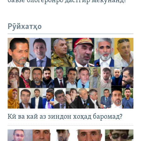
баъзе блогеронро дастгир мекунанд?
Рӯйхатҳо
Кӣ ва кай аз зиндон хоҳад баромад?