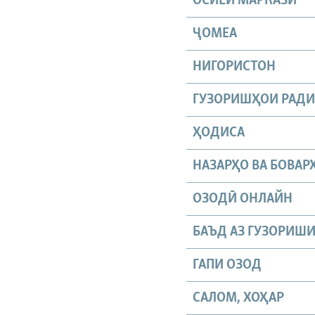
ОСИЁИ МАРКАЗӢ
ҶОМEА
НИГОРИСТОН
ГУЗОРИШҲОИ РАД
ҲОДИСА
НАЗАРҲО ВА БОВАР
ОЗОДӢ ОНЛАЙН
БАЪД АЗ ГУЗОРИШ
ГАПИ ОЗОД
САЛОМ, ХОҲАР