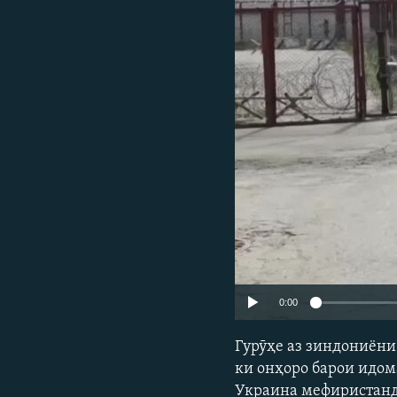
ГУЗОРИШҲОИ РАДИОӢ
0:00
Гурӯҳе аз зиндониёни
ки онҳоро барои идома
Украина мефиристанд