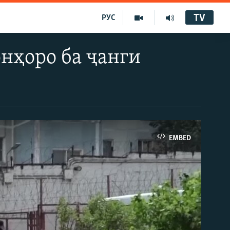
TV
РУС
нҳоро ба ҷанги
EMBED