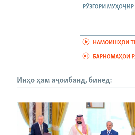
РӮЗГОРИ МУҲОҶИР
НАМОИШҲОИ Т
БАРНОМАҲОИ 
Инҳо ҳам аҷоибанд, бинед: