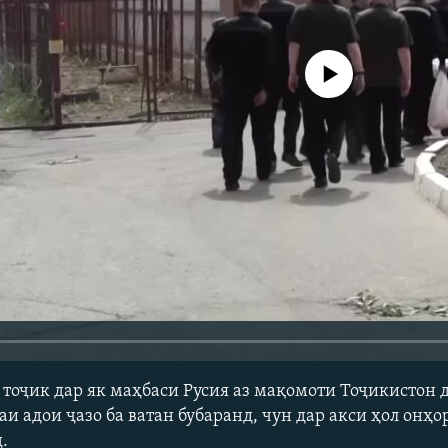
Феълан кор намекунад
 тоҷик дар як маҳбаси Русия аз мақомоти Тоҷикистон 
и адои ҷазо ба ватан бубаранд, чун дар акси ҳол онҳо
.