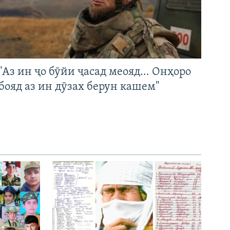
"Аз ин ҷо бӯйи ҷасад меояд… Онҳоро
бояд аз ин дӯзах берун кашем"