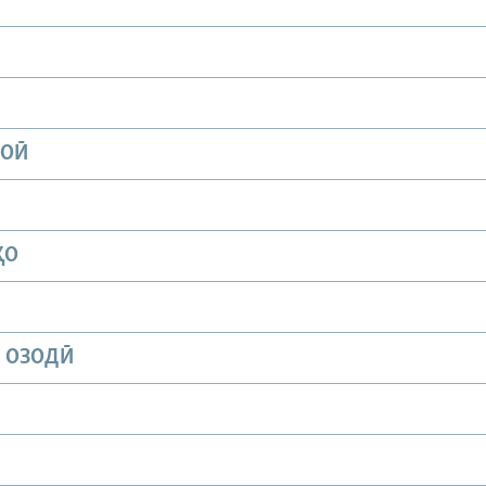
ИОӢ
ҲО
И ОЗОДӢ