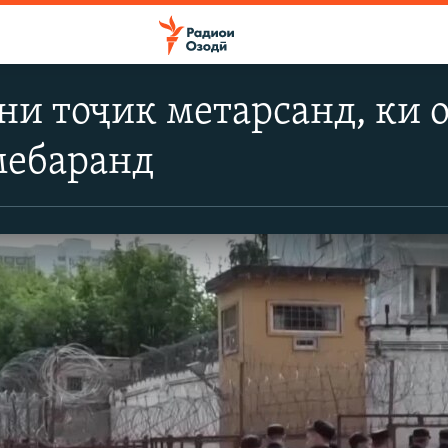
и тоҷик метарсанд, ки о
мебаранд