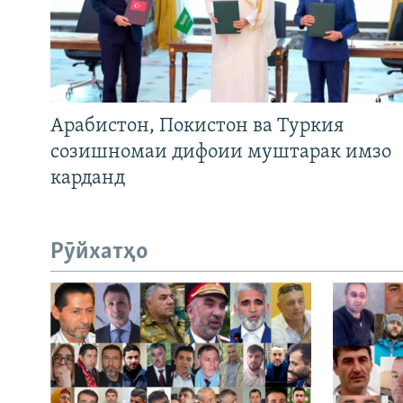
Арабистон, Покистон ва Туркия
созишномаи дифоии муштарак имзо
карданд
Рӯйхатҳо