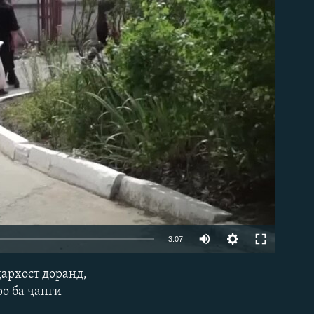
Auto
3:07
240p
дархост доранд,
EMBED
360p
ро ба ҷанги
480p