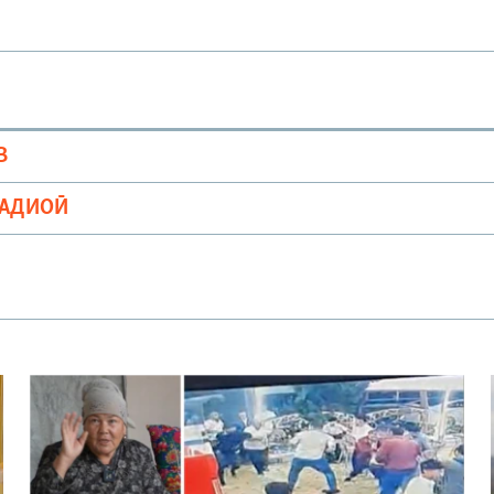
В
РАДИОӢ