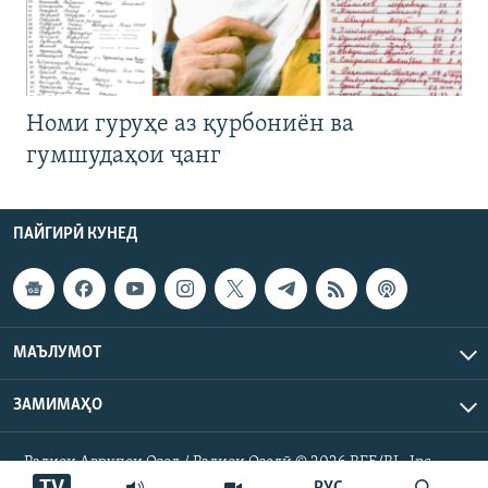
Номи гуруҳе аз қурбониён ва
гумшудаҳои ҷанг
ПАЙГИРӢ КУНЕД
МАЪЛУМОТ
ЗАМИМАҲО
Радиои Аврупои Озод / Радиои Озодӣ © 2026 RFE/RL. Inc.
Ҳамаи ҳуқуқ маҳфуз аст.