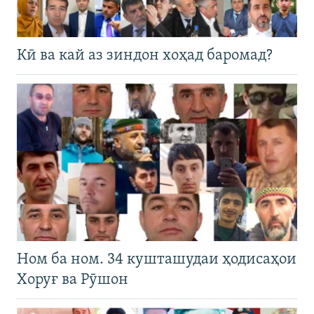
Кӣ ва кай аз зиндон хоҳад баромад?
Ном ба ном. 34 кушташудаи ҳодисаҳои
Хоруғ ва Рӯшон