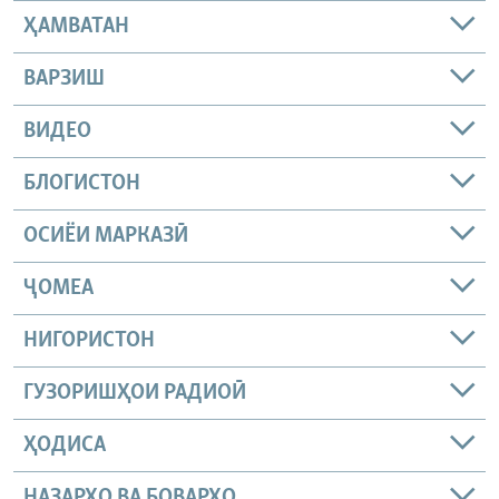
ҲАМВАТАН
ВАРЗИШ
ВИДЕО
БЛОГИСТОН
ОСИЁИ МАРКАЗӢ
ҶОМEА
НИГОРИСТОН
ГУЗОРИШҲОИ РАДИОӢ
ҲОДИСА
НАЗАРҲО ВА БОВАРҲО