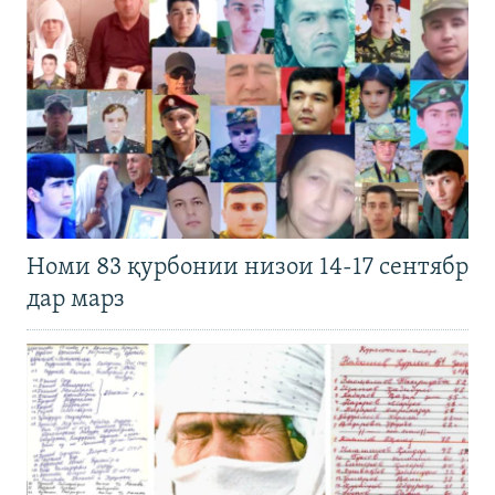
Номи 83 қурбонии низои 14-17 сентябр
дар марз