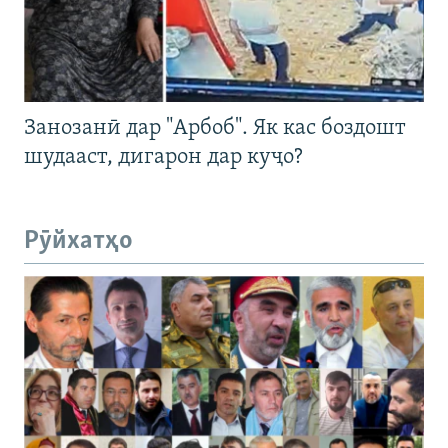
Занозанӣ дар "Арбоб". Як кас боздошт
шудааст, дигарон дар куҷо?
Рӯйхатҳо