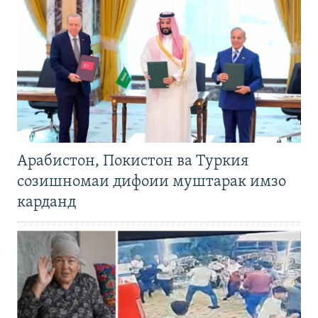
Арабистон, Покистон ва Туркия
созишномаи дифоии муштарак имзо
карданд