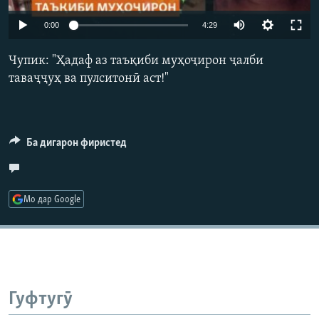
ГУЗОРИШҲОИ РАДИОӢ
Auto
Русский
0:00
4:29
240p
Чупик: "Ҳадаф аз таъқиби муҳоҷирон ҷалби
ПАЙГИРӢ КУНЕД
360p
таваҷҷуҳ ва пулситонӣ аст!"
480p
Auto
240p
360p
480p
720p
720p
1080p
Ба дигарон фиристед
1080p
Ҳамаи сомонаҳои RFE/RL
Мо дар Google
Гуфтугӯ