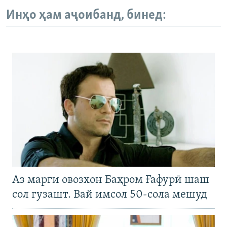
Инҳо ҳам аҷоибанд, бинед:
Аз марги овозхон Баҳром Ғафурӣ шаш
сол гузашт. Вай имсол 50-сола мешуд