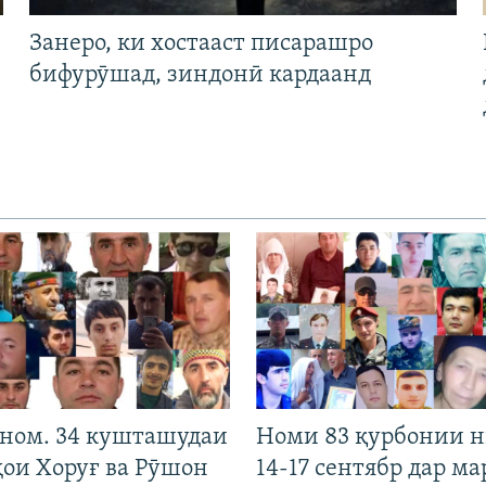
Занеро, ки хостааст писарашро
бифурӯшад, зиндонӣ кардаанд
 ном. 34 кушташудаи
Номи 83 қурбонии 
ҳои Хоруғ ва Рӯшон
14-17 сентябр дар ма