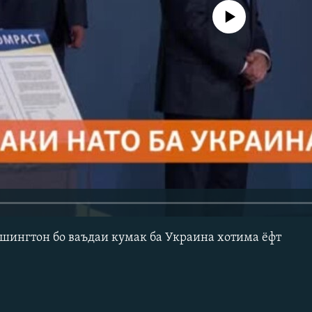
Феълан кор намекунад
шингтон бо ваъдаи кумак ба Украина хотима ёфт