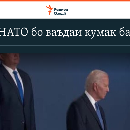
АТО бо ваъдаи кумак ба