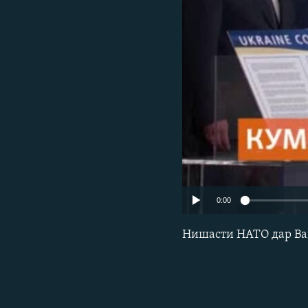
ГУЗОРИШҲОИ РАДИОӢ
0:00
Нишасти НАТО дар Ва