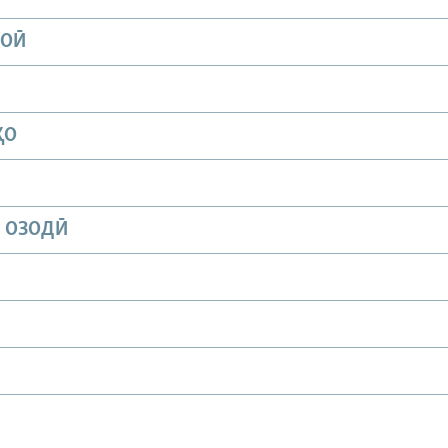
ИОӢ
ҲО
И ОЗОДӢ