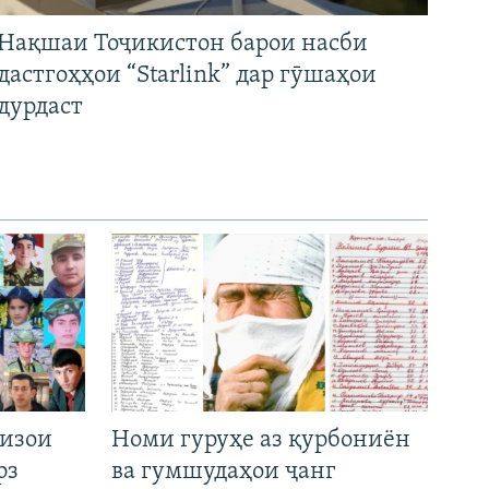
Нақшаи Тоҷикистон барои насби
дастгоҳҳои “Starlink” дар гӯшаҳои
дурдаст
низои
Номи гуруҳе аз қурбониён
рз
ва гумшудаҳои ҷанг