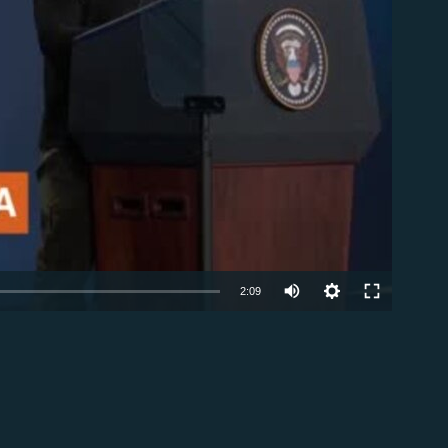
Auto
2:09
240p
EMBED
360p
480p
720p