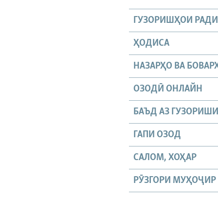
ГУЗОРИШҲОИ РАД
ҲОДИСА
НАЗАРҲО ВА БОВАР
ОЗОДӢ ОНЛАЙН
БАЪД АЗ ГУЗОРИШ
ГАПИ ОЗОД
САЛОМ, ХОҲАР
РӮЗГОРИ МУҲОҶИР