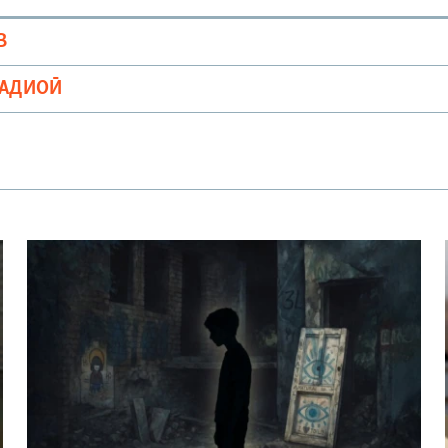
В
РАДИОӢ