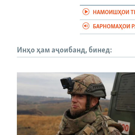
НАМОИШҲОИ Т
БАРНОМАҲОИ 
Инҳо ҳам аҷоибанд, бинед: