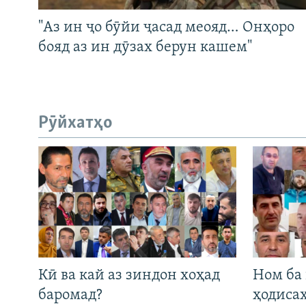
"Аз ин ҷо бӯйи ҷасад меояд… Онҳоро
бояд аз ин дӯзах берун кашем"
Рӯйхатҳо
Кӣ ва кай аз зиндон хоҳад
Ном ба
баромад?
ҳодиса