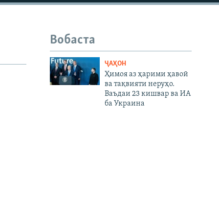
1080p
Вобаста
480p
ҶАҲОН
Ҳимоя аз ҳарими ҳавоӣ
ва тақвияти неруҳо.
Ваъдаи 23 кишвар ва ИА
ба Украина