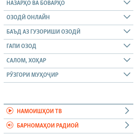
НАЗАРҲО ВА БОВАРҲО
ОЗОДӢ ОНЛАЙН
БАЪД АЗ ГУЗОРИШИ ОЗОДӢ
ГАПИ ОЗОД
САЛОМ, ХОҲАР
РӮЗГОРИ МУҲОҶИР
НАМОИШҲОИ ТВ
БАРНОМАҲОИ РАДИОӢ