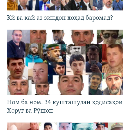
Кӣ ва кай аз зиндон хоҳад баромад?
Ном ба ном. 34 кушташудаи ҳодисаҳои
Хоруғ ва Рӯшон