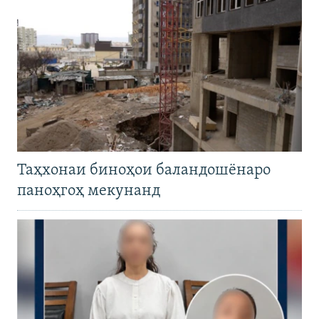
Таҳхонаи биноҳои баландошёнаро
паноҳгоҳ мекунанд