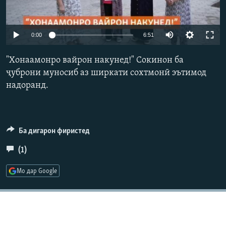
ГУЗОРИШҲОИ РАДИОӢ
Русский
Auto
0:00
6:51
ПАЙГИРӢ КУНЕД
240p
"Хонаамонро вайрон накунед!" Сокинон ба
360p
ҷуброни муносиб аз ширкати сохтмонӣ эътимод
надоранд.
480p
Auto
240p
360p
480p
720p
Ҳамаи сомонаҳои RFE/RL
720p
1080p
1080p
Ба дигарон фиристед
(1)
Мо дар Google