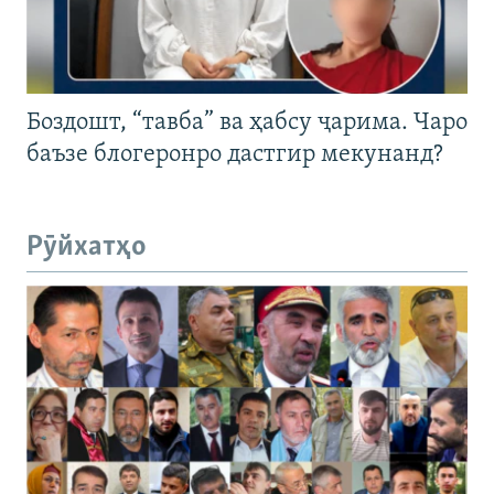
Боздошт, “тавба” ва ҳабсу ҷарима. Чаро
баъзе блогеронро дастгир мекунанд?
Рӯйхатҳо