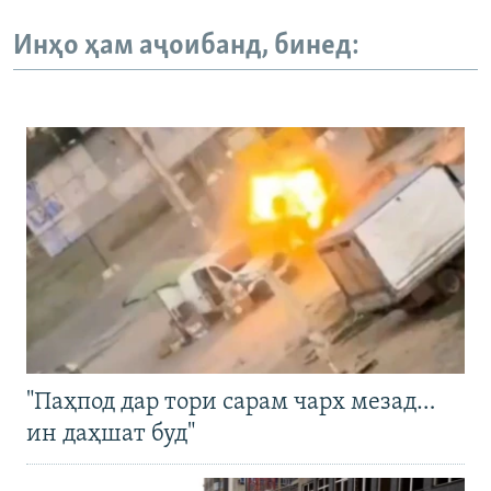
Инҳо ҳам аҷоибанд, бинед:
"Паҳпод дар тори сарам чарх мезад…
ин даҳшат буд"