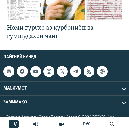
Номи гуруҳе аз қурбониён ва
гумшудаҳои ҷанг
ПАЙГИРӢ КУНЕД
МАЪЛУМОТ
ЗАМИМАҲО
Радиои Аврупои Озод / Радиои Озодӣ © 2026 RFE/RL. Inc.
Ҳамаи ҳуқуқ маҳфуз аст.
TV
РУС