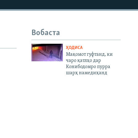
1080p
Вобаста
480p
ҲОДИСА
Мақомот гуфтанд, ки
чаро қатлҳо дар
Конибодомро пурра
шарҳ намедиҳанд