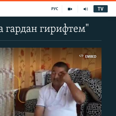
TV
РУС
а гардан гирифтем"
EMBED