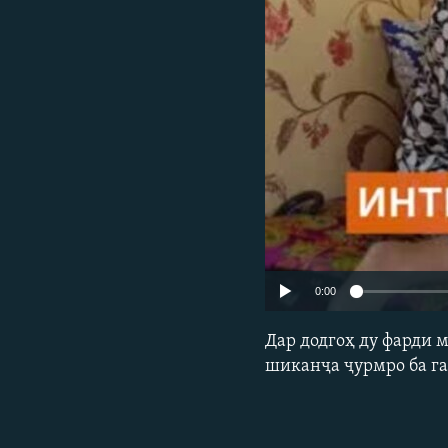
ГУЗОРИШҲОИ РАДИОӢ
0:00
Дар додгоҳ ду фарди 
шиканҷа ҷурмро ба г