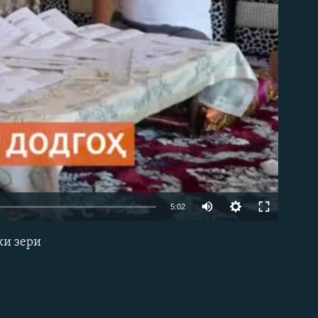
Auto
5:02
240p
ки зери
EMBED
360p
480p
720p