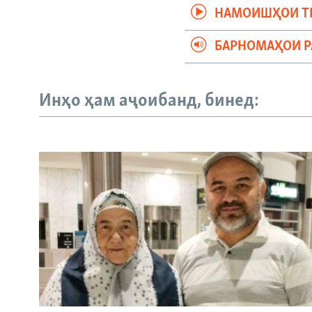
НАМОИШҲОИ Т
БАРНОМАҲОИ 
Инҳо ҳам аҷоибанд, бинед: