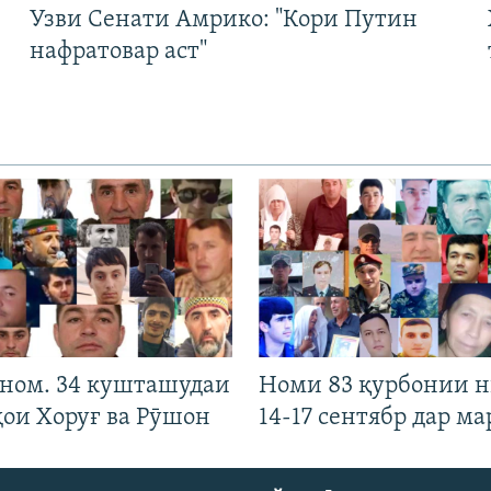
Узви Сенати Амрико: "Кори Путин
нафратовар аст"
 ном. 34 кушташудаи
Номи 83 қурбонии 
ҳои Хоруғ ва Рӯшон
14-17 сентябр дар ма