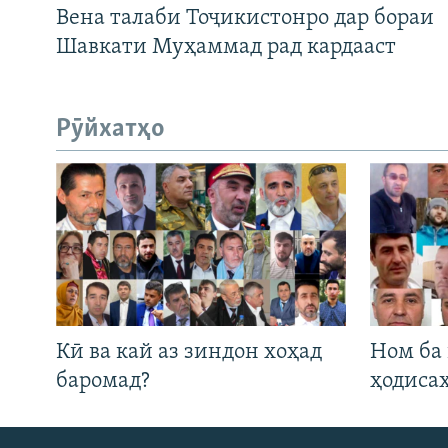
Вена талаби Тоҷикистонро дар бораи
Шавкати Муҳаммад рад кардааст
Рӯйхатҳо
Кӣ ва кай аз зиндон хоҳад
Ном ба
баромад?
ҳодиса