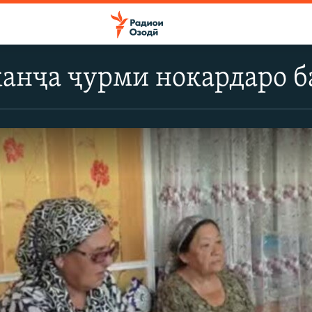
анҷа ҷурми нокардаро б