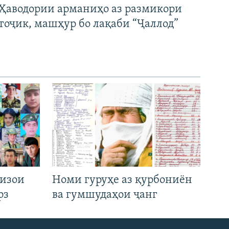
Ҳаводории арманиҳо аз размикори
тоҷик, машҳур бо лақаби “Ҷаллод”
низои
Номи гуруҳе аз қурбониён
рз
ва гумшудаҳои ҷанг