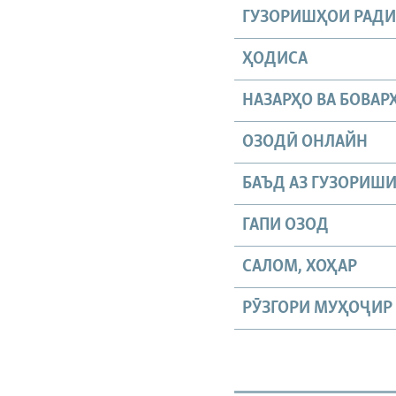
ГУЗОРИШҲОИ РАД
ҲОДИСА
НАЗАРҲО ВА БОВАР
ОЗОДӢ ОНЛАЙН
БАЪД АЗ ГУЗОРИШ
ГАПИ ОЗОД
САЛОМ, ХОҲАР
РӮЗГОРИ МУҲОҶИР