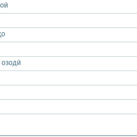
ИОӢ
ҲО
И ОЗОДӢ