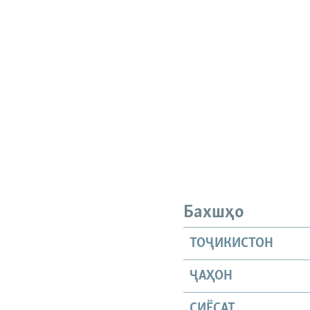
Бахшҳо
ТОҶИКИСТОН
ҶАҲОН
СИЁСАТ