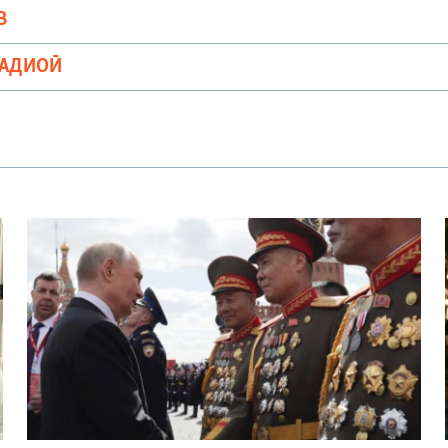
В
РАДИОӢ