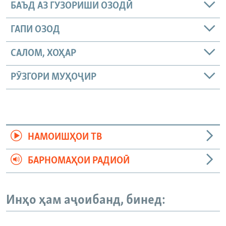
БАЪД АЗ ГУЗОРИШИ ОЗОДӢ
ГАПИ ОЗОД
САЛОМ, ХОҲАР
РӮЗГОРИ МУҲОҶИР
НАМОИШҲОИ ТВ
БАРНОМАҲОИ РАДИОӢ
Инҳо ҳам аҷоибанд, бинед: