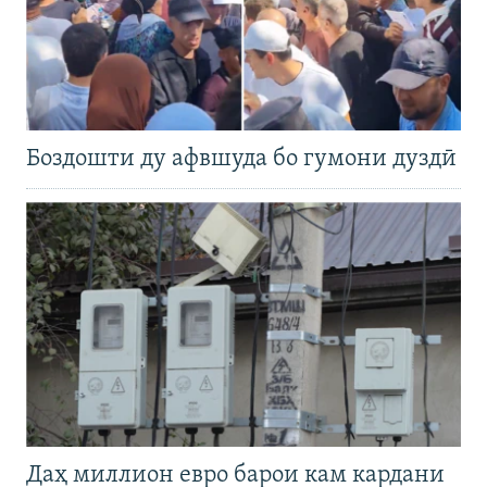
Боздошти ду афвшуда бо гумони дуздӣ
Даҳ миллион евро барои кам кардани