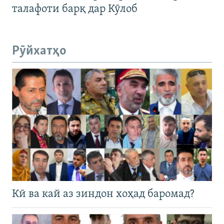
талафоти барқ дар Кӯлоб
Рӯйхатҳо
Кӣ ва кай аз зиндон хоҳад баромад?