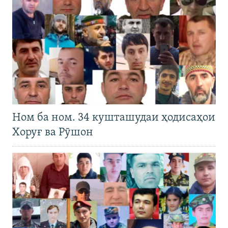
Ном ба ном. 34 кушташудаи ҳодисаҳои
Хоруғ ва Рӯшон