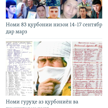
Номи 83 қурбонии низои 14-17 сентябр
дар марз
Номи гуруҳе аз қурбониён ва