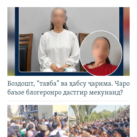
Боздошт, “тавба” ва ҳабсу ҷарима. Чаро
баъзе блогеронро дастгир мекунанд?