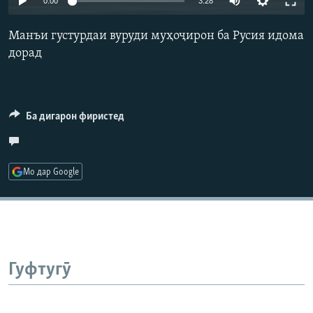
0:00
3:28
ГУЗОРИШҲОИ РАДИОӢ
240p
Русский
Манъи густурдаи вуруди муҳоҷирон ба Русия идома
360p
дорад
ПАЙГИРӢ КУНЕД
480p
Auto
240p
360p
480p
720p
720p
1080p
Ба дигарон фиристед
1080p
Ҳамаи сомонаҳои RFE/RL
Мо дар Google
Гуфтугӯ