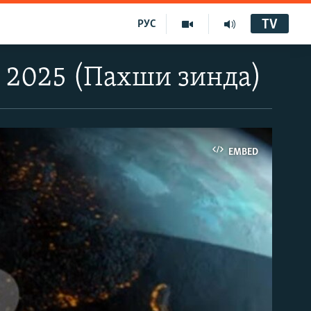
TV
РУС
и 2025 (Пахши зинда)
EMBED