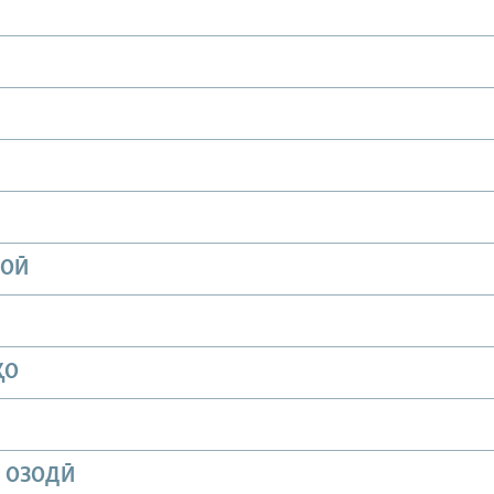
ИОӢ
ҲО
И ОЗОДӢ