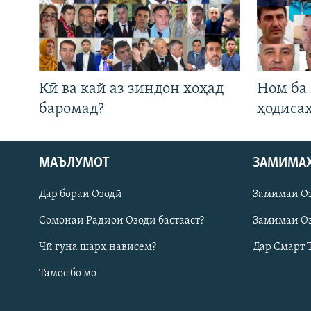
Кӣ ва кай аз зиндон хоҳад
Ном ба
баромад?
ҳодиса
МАЪЛУМОТ
ЗАМИМА
Русский
Дар бораи Озодӣ
Замимаи О
ПАЙГИРӢ КУНЕД
Сомонаи Радиои Озодӣ бастааст?
Замимаи Оз
Чӣ гуна шарҳ нависем?
Дар Смарт 
Тамос бо мо
Ҳамаи сомонаҳои RFE/RL