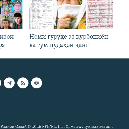
низои
Номи гуруҳе аз қурбониён
рз
ва гумшудаҳои ҷанг
 Радиои Озодӣ © 2026 RFE/RL. Inc. Ҳамаи ҳуқуқ маҳфуз аст.