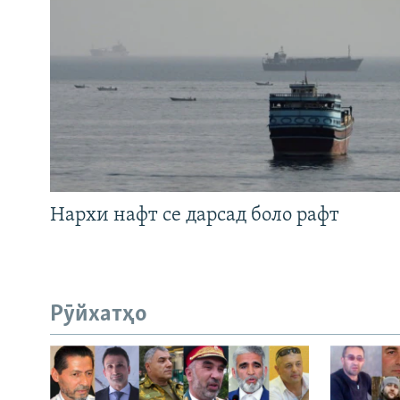
Нархи нафт се дарсад боло рафт
Рӯйхатҳо