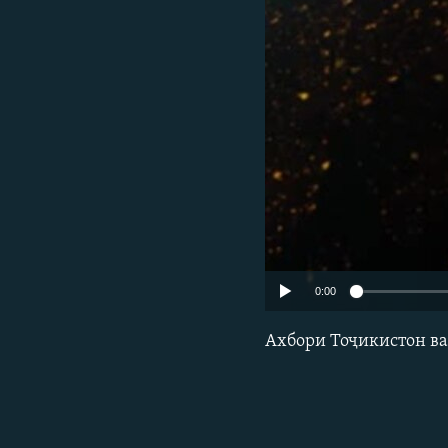
ГУЗОРИШҲОИ РАДИОӢ
0:00
Ахбори Тоҷикистон ва