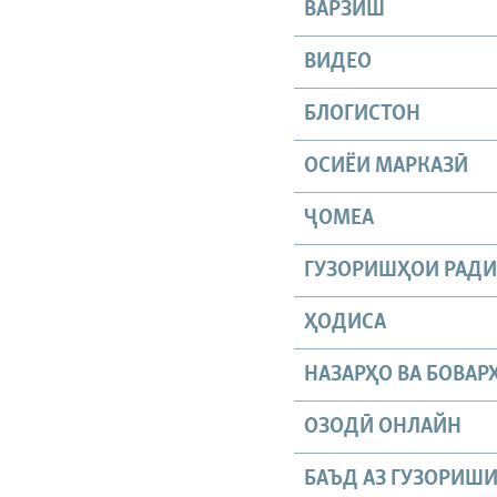
ВАРЗИШ
ВИДЕО
БЛОГИСТОН
ОСИЁИ МАРКАЗӢ
ҶОМEА
ГУЗОРИШҲОИ РАД
ҲОДИСА
НАЗАРҲО ВА БОВАР
ОЗОДӢ ОНЛАЙН
БАЪД АЗ ГУЗОРИШ