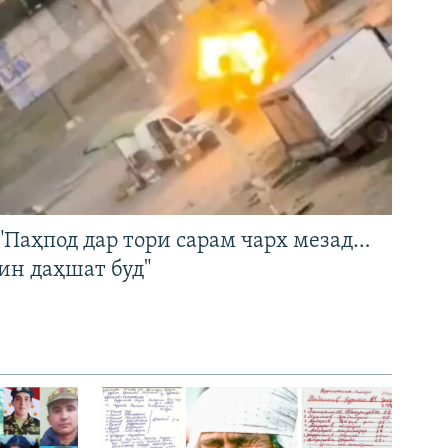
"Паҳпод дар тори сарам чарх мезад…
ин даҳшат буд"