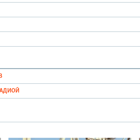
В
РАДИОӢ