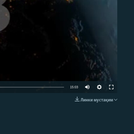
Auto
15:03
240p
Линки мустақим
EMBED
360p
480p
720p