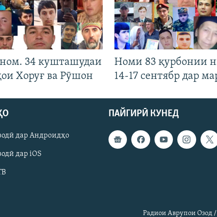
 ном. 34 кушташудаи
Номи 83 қурбонии 
ҳои Хоруғ ва Рӯшон
14-17 сентябр дар ма
ҲО
ПАЙГИРӢ КУНЕД
зодӣ дар Андроидҳо
одӣ дар iOS
ТВ
Радиои Аврупои Озод /