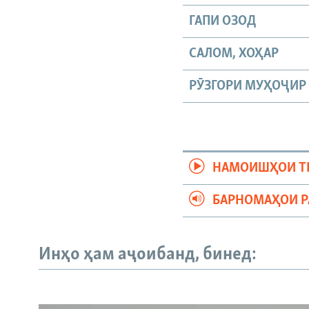
ГАПИ ОЗОД
САЛОМ, ХОҲАР
РӮЗГОРИ МУҲОҶИР
НАМОИШҲОИ Т
БАРНОМАҲОИ 
Инҳо ҳам аҷоибанд, бинед: