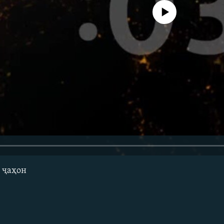
Феълан кор намекунад
 ҷаҳон