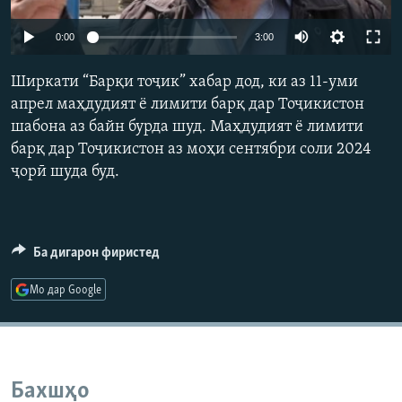
ГУЗОРИШҲОИ РАДИОӢ
Русский
Auto
0:00
3:00
240p
ПАЙГИРӢ КУНЕД
Ширкати “Барқи тоҷик” хабар дод, ки аз 11-уми
360p
апрел маҳдудият ё лимити барқ дар Тоҷикистон
шабона аз байн бурда шуд. Маҳдудият ё лимити
480p
Auto
240p
360p
480p
барқ дар Тоҷикистон аз моҳи сентябри соли 2024
720p
ҷорӣ шуда буд.
720p
Ҳамаи сомонаҳои RFE/RL
Ба дигарон фиристед
Мо дар Google
Бахшҳо