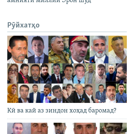
амнияти миллии Эрон шуд
Рӯйхатҳо
Кӣ ва кай аз зиндон хоҳад баромад?