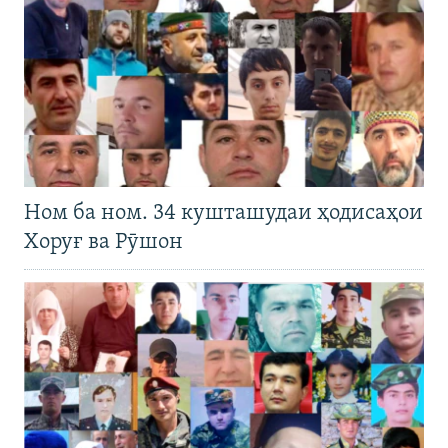
Ном ба ном. 34 кушташудаи ҳодисаҳои
Хоруғ ва Рӯшон