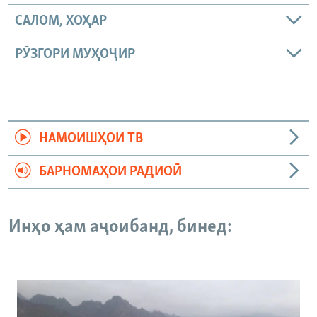
САЛОМ, ХОҲАР
РӮЗГОРИ МУҲОҶИР
НАМОИШҲОИ ТВ
БАРНОМАҲОИ РАДИОӢ
Инҳо ҳам аҷоибанд, бинед: