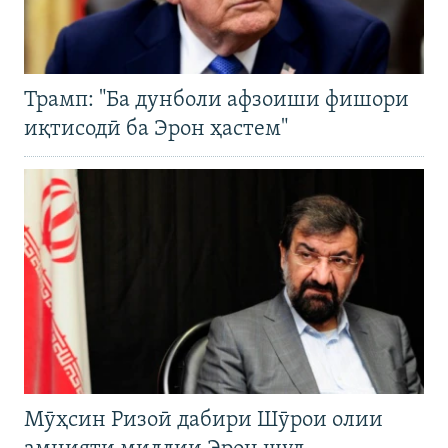
Трамп: "Ба дунболи афзоиши фишори
иқтисодӣ ба Эрон ҳастем"
Мӯҳсин Ризоӣ дабири Шӯрои олии