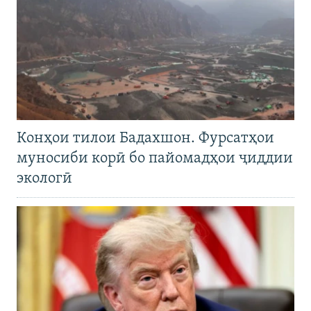
Конҳои тилои Бадахшон. Фурсатҳои
муносиби корӣ бо пайомадҳои ҷиддии
экологӣ