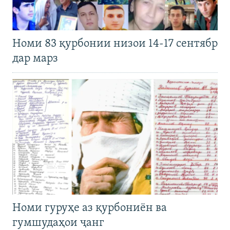
Номи 83 қурбонии низои 14-17 сентябр
дар марз
Номи гуруҳе аз қурбониён ва
гумшудаҳои ҷанг