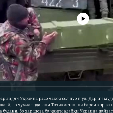
Феълан кор намекунад
бар зидди Украина расо чаҳор сол пур шуд. Дар ин муд
казӣ, аз ҷумла зодагони Тоҷикистон, ки барои кор ва
а буданд, бо ҳар шева ба ҷанги алайҳи Украина пайвас