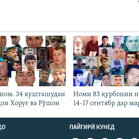
 ном. 34 кушташудаи
Номи 83 қурбонии 
ҳои Хоруғ ва Рӯшон
14-17 сентябр дар ма
ҲО
ПАЙГИРӢ КУНЕД