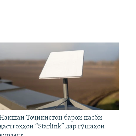
Нақшаи Тоҷикистон барои насби
дастгоҳҳои “Starlink” дар гӯшаҳои
дурдаст