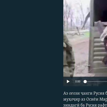
ГУЗОРИШҲОИ РАДИОӢ
0:00
Аз оғози ҷанги Русия 
муҳоҷир аз Осиёи Мар
зиндагӣ ба Русия рафт