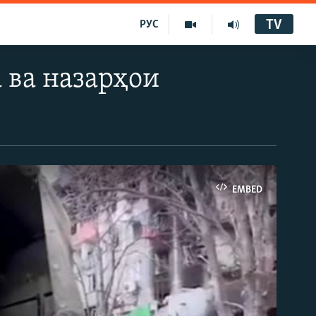
TV
РУС
 ва назарҳои
EMBED