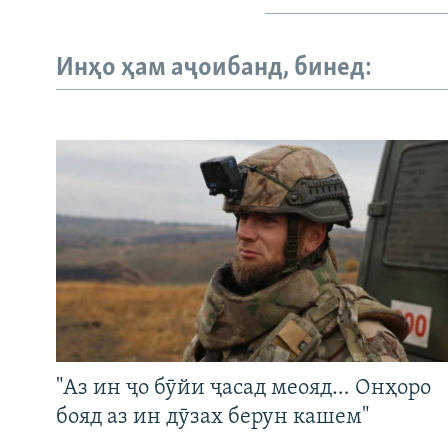
Инҳо ҳам аҷоибанд, бинед:
"Аз ин ҷо бӯйи ҷасад меояд… Онҳоро
бояд аз ин дӯзах берун кашем"