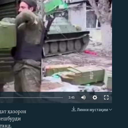
Auto
3:45
240p
Линки мустақим
дат ҳазорон
EMBED
360p
 пешбурди
танд.
480p