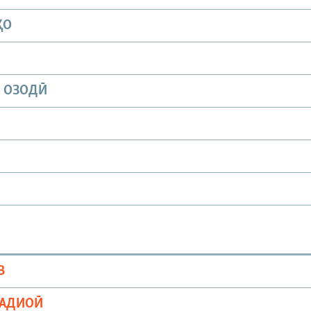
ҲО
И ОЗОДӢ
В
РАДИОӢ