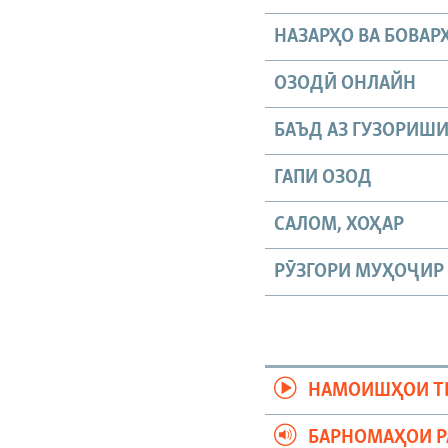
НАЗАРҲО ВА БОВАР
ОЗОДӢ ОНЛАЙН
БАЪД АЗ ГУЗОРИШ
ГАПИ ОЗОД
САЛОМ, ХОҲАР
РӮЗГОРИ МУҲОҶИР
НАМОИШҲОИ Т
БАРНОМАҲОИ 