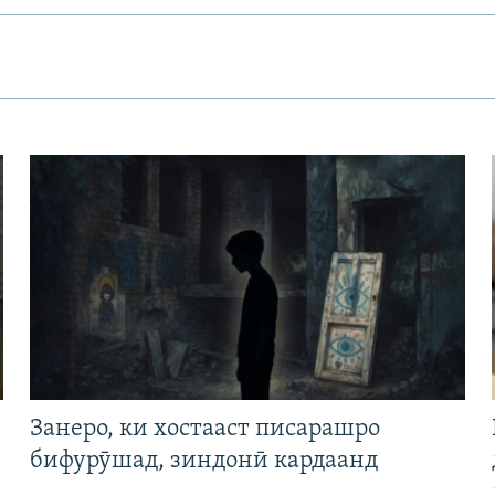
Занеро, ки хостааст писарашро
бифурӯшад, зиндонӣ кардаанд