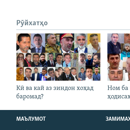
Рӯйхатҳо
Кӣ ва кай аз зиндон хоҳад
Ном ба
баромад?
ҳодиса
МАЪЛУМОТ
ЗАМИМА
Русский