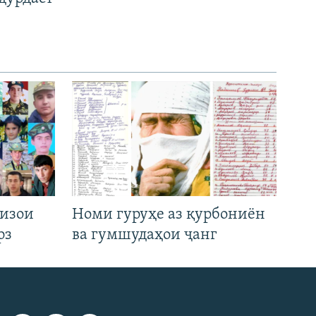
низои
Номи гуруҳе аз қурбониён
рз
ва гумшудаҳои ҷанг