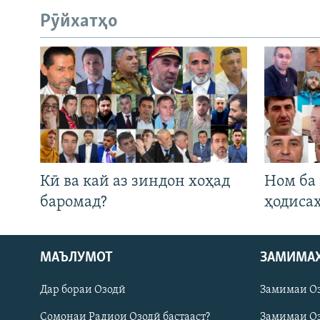
Рӯйхатҳо
Кӣ ва кай аз зиндон хоҳад
Ном ба
баромад?
ҳодиса
МАЪЛУМОТ
ЗАМИМА
Русский
Дар бораи Озодӣ
Замимаи О
ПАЙГИРӢ КУНЕД
Сомонаи Радиои Озодӣ бастааст?
Замимаи Оз