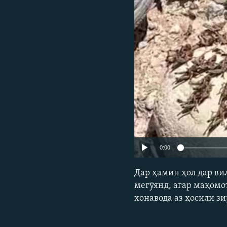
ГУЗОРИШҲОИ РАДИОӢ
0:00
Дар ҳамин ҳол дар ви
мегӯянд, агар мақомо
хонавода аз ҳосили з