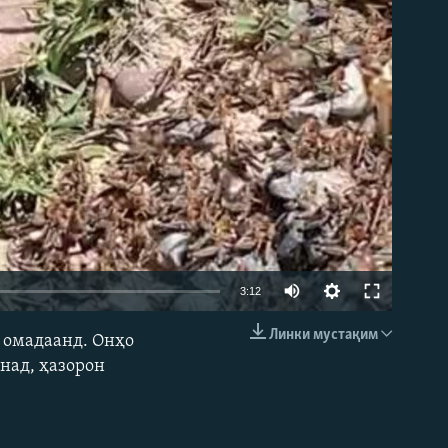
Auto
3:12
240p
Линки мустақим
д омадаанд. Онҳо
EMBED
360p
над, ҳазорон
480p
720p