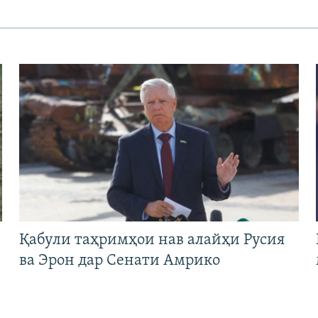
Қабули таҳримҳои нав алайҳи Русия
ва Эрон дар Сенати Амрико