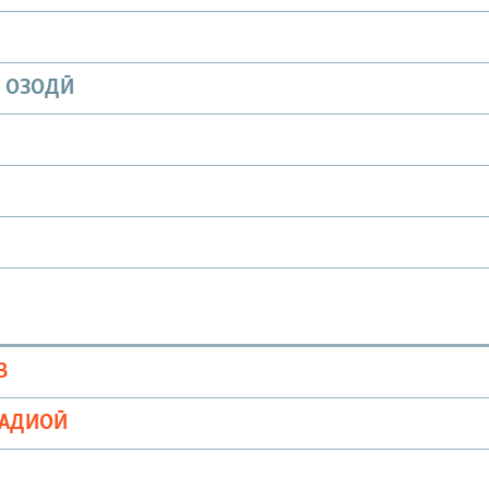
И ОЗОДӢ
В
РАДИОӢ