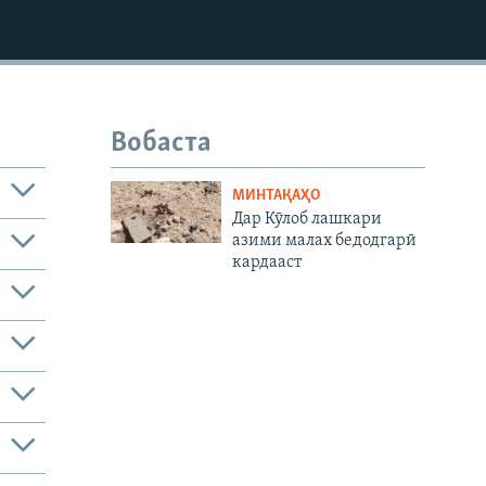
480p
Вобаста
МИНТАҚАҲО
Дар Кӯлоб лашкари
азими малах бедодгарӣ
кардааст