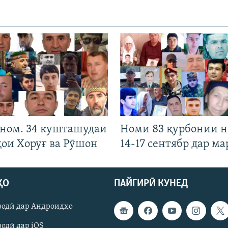
 ном. 34 кушташудаи
Номи 83 қурбонии 
ҳои Хоруғ ва Рӯшон
14-17 сентябр дар ма
ҲО
ПАЙГИРӢ КУНЕД
зодӣ дар Андроидҳо
одӣ дар iOS