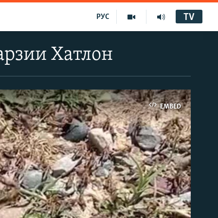
TV
РУС
арзии Хатлон
EMBED