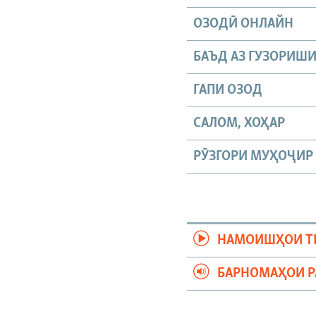
ОЗОДӢ ОНЛАЙН
БАЪД АЗ ГУЗОРИШ
ГАПИ ОЗОД
САЛОМ, ХОҲАР
РӮЗГОРИ МУҲОҶИР
НАМОИШҲОИ Т
БАРНОМАҲОИ 