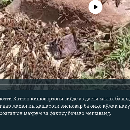
Феълан кор намекунад
лояти Хатлон кишоварзони зиёде аз дасти малах ба до
т дар маҳви ин ҳашароти зиёновар ба онҳо кӯмак наку
ироаташон маҳрум ва фақиру бенаво мешаванд.