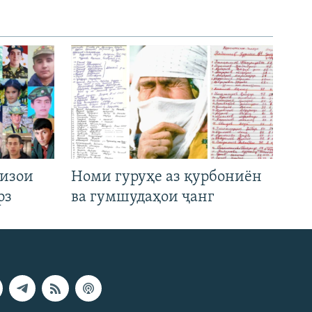
низои
Номи гуруҳе аз қурбониён
рз
ва гумшудаҳои ҷанг