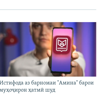
Истифода аз барномаи "Амина" барои
муҳоҷирон ҳатмӣ шуд