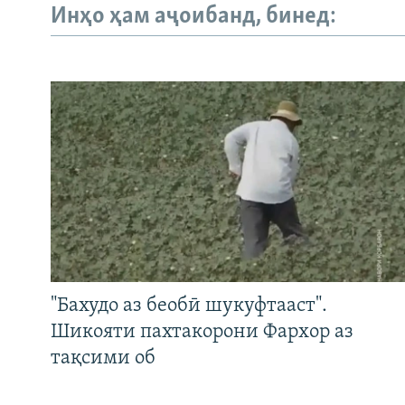
Инҳо ҳам аҷоибанд, бинед:
"Бахудо аз беобӣ шукуфтааст".
Шикояти пахтакорони Фархор аз
тақсими об