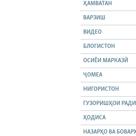
ҲАМВАТАН
ВАРЗИШ
ВИДЕО
БЛОГИСТОН
ОСИЁИ МАРКАЗӢ
ҶОМEА
НИГОРИСТОН
ГУЗОРИШҲОИ РАД
ҲОДИСА
НАЗАРҲО ВА БОВАР