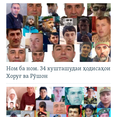
Ном ба ном. 34 кушташудаи ҳодисаҳои
Хоруғ ва Рӯшон