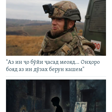
"Аз ин ҷо бӯйи ҷасад меояд… Онҳоро
бояд аз ин дӯзах берун кашем"