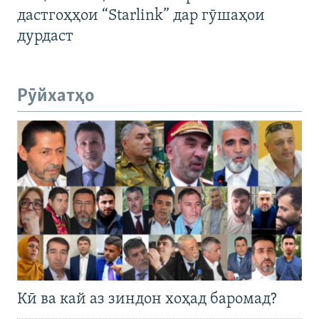
дастгоҳҳои “Starlink” дар гӯшаҳои
дурдаст
Рӯйхатҳо
Кӣ ва кай аз зиндон хоҳад баромад?