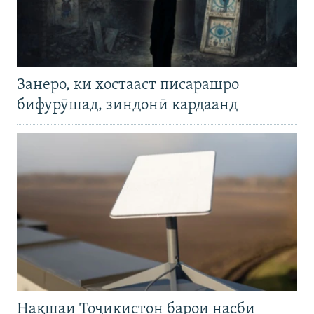
Занеро, ки хостааст писарашро
бифурӯшад, зиндонӣ кардаанд
Нақшаи Тоҷикистон барои насби