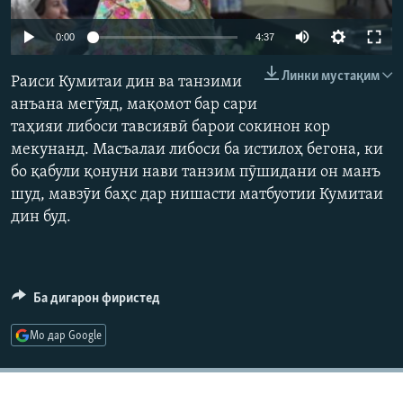
ГУЗОРИШҲОИ РАДИОӢ
Русский
Auto
0:00
4:37
240p
Линки мустақим
ПАЙГИРӢ КУНЕД
Раиси Кумитаи дин ва танзими
360p
анъана мегӯяд, мақомот бар сари
таҳияи либоси тавсиявӣ барои сокинон кор
480p
Auto
240p
360p
480p
мекунанд. Масъалаи либоси ба истилоҳ бегона, ки
720p
бо қабули қонуни нави танзим пӯшидани он манъ
720p
1080p
1080p
шуд, мавзӯи баҳс дар нишасти матбуотии Кумитаи
Ҳамаи сомонаҳои RFE/RL
дин буд.
Ба дигарон фиристед
Мо дар Google