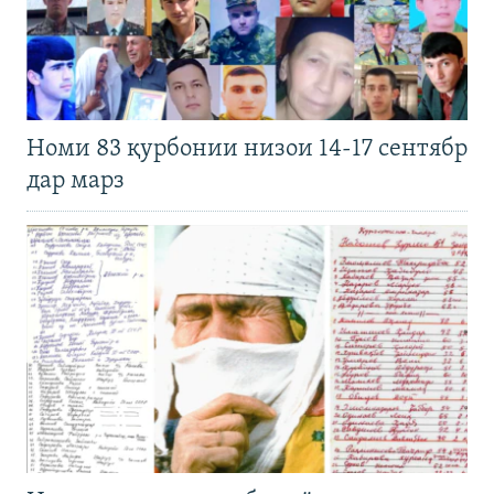
Номи 83 қурбонии низои 14-17 сентябр
дар марз