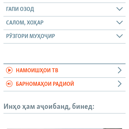
ГАПИ ОЗОД
САЛОМ, ХОҲАР
РӮЗГОРИ МУҲОҶИР
НАМОИШҲОИ ТВ
БАРНОМАҲОИ РАДИОӢ
Инҳо ҳам аҷоибанд, бинед: